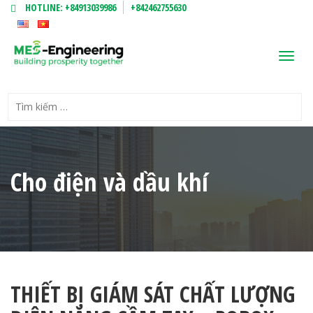
HOTLINE:
+84913039986
+842462755630
Toggl
navig
Cho điện và dầu khí
THIẾT BỊ GIÁM SÁT CHẤT LƯỢNG