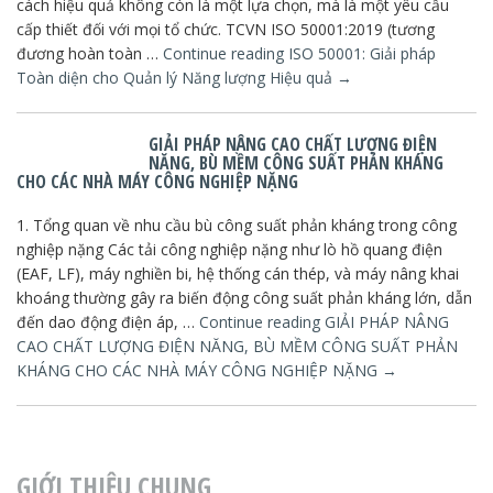
cách hiệu quả không còn là một lựa chọn, mà là một yêu cầu
cấp thiết đối với mọi tổ chức. TCVN ISO 50001:2019 (tương
đương hoàn toàn …
Continue reading
ISO 50001: Giải pháp
Toàn diện cho Quản lý Năng lượng Hiệu quả
→
GIẢI PHÁP NÂNG CAO CHẤT LƯỢNG ĐIỆN
NĂNG, BÙ MỀM CÔNG SUẤT PHẢN KHÁNG
CHO CÁC NHÀ MÁY CÔNG NGHIỆP NẶNG
1. Tổng quan về nhu cầu bù công suất phản kháng trong công
nghiệp nặng Các tải công nghiệp nặng như lò hồ quang điện
(EAF, LF), máy nghiền bi, hệ thống cán thép, và máy nâng khai
khoáng thường gây ra biến động công suất phản kháng lớn, dẫn
đến dao động điện áp, …
Continue reading
GIẢI PHÁP NÂNG
CAO CHẤT LƯỢNG ĐIỆN NĂNG, BÙ MỀM CÔNG SUẤT PHẢN
KHÁNG CHO CÁC NHÀ MÁY CÔNG NGHIỆP NẶNG
→
GIỚI THIỆU CHUNG