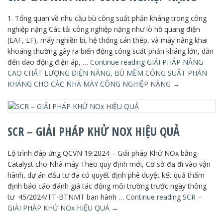
1. Tổng quan về nhu cầu bù công suất phản kháng trong công
nghiệp nặng Các tải công nghiệp nặng như lò hồ quang điện
(EAF, LF), máy nghiền bi, hệ thống cán thép, và máy nâng khai
khoáng thường gây ra biến động công suất phản kháng lớn, dẫn
đến dao động điện áp, …
Continue reading
GIẢI PHÁP NÂNG
CAO CHẤT LƯỢNG ĐIỆN NĂNG, BÙ MỀM CÔNG SUẤT PHẢN
KHÁNG CHO CÁC NHÀ MÁY CÔNG NGHIỆP NẶNG
→
SCR – GIẢI PHÁP KHỬ NOX HIỆU QUẢ
Lộ trình đáp ứng QCVN 19:2024 – Giải pháp Khử NOx bằng
Catalyst cho Nhà máy Theo quy định mới, Cơ sở đã đi vào vận
hành, dự án đầu tư đã có quyết định phê duyệt kết quả thẩm
định báo cáo đánh giá tác động môi trường trước ngày thông
tư 45/2024/TT-BTNMT ban hành …
Continue reading
SCR –
GIẢI PHÁP KHỬ NOx HIỆU QUẢ
→