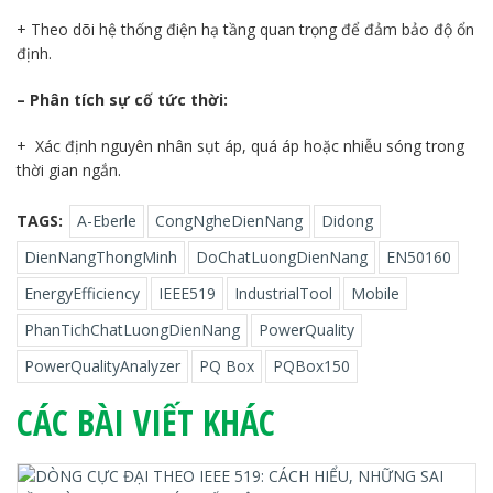
+ Theo dõi hệ thống điện hạ tầng quan trọng để đảm bảo độ ổn
định.
– Phân tích sự cố tức thời:
+ Xác định nguyên nhân sụt áp, quá áp hoặc nhiễu sóng trong
thời gian ngắn.
TAGS:
A-Eberle
CongNgheDienNang
Didong
DienNangThongMinh
DoChatLuongDienNang
EN50160
EnergyEfficiency
IEEE519
IndustrialTool
Mobile
PhanTichChatLuongDienNang
PowerQuality
PowerQualityAnalyzer
PQ Box
PQBox150
CÁC BÀI VIẾT KHÁC