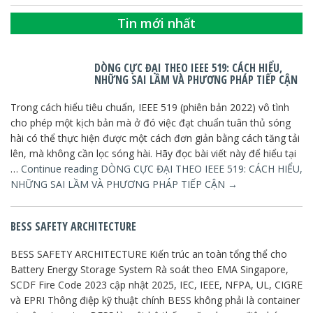
Tin mới nhất
DÒNG CỰC ĐẠI THEO IEEE 519: CÁCH HIỂU,
NHỮNG SAI LẦM VÀ PHƯƠNG PHÁP TIẾP CẬN
Trong cách hiểu tiêu chuẩn, IEEE 519 (phiên bản 2022) vô tình
cho phép một kịch bản mà ở đó việc đạt chuẩn tuân thủ sóng
hài có thể thực hiện được một cách đơn giản bằng cách tăng tải
lên, mà không cần lọc sóng hài. Hãy đọc bài viết này để hiểu tại
…
Continue reading
DÒNG CỰC ĐẠI THEO IEEE 519: CÁCH HIỂU,
NHỮNG SAI LẦM VÀ PHƯƠNG PHÁP TIẾP CẬN
→
BESS SAFETY ARCHITECTURE
BESS SAFETY ARCHITECTURE Kiến trúc an toàn tổng thể cho
Battery Energy Storage System Rà soát theo EMA Singapore,
SCDF Fire Code 2023 cập nhật 2025, IEC, IEEE, NFPA, UL, CIGRE
và EPRI Thông điệp kỹ thuật chính BESS không phải là container