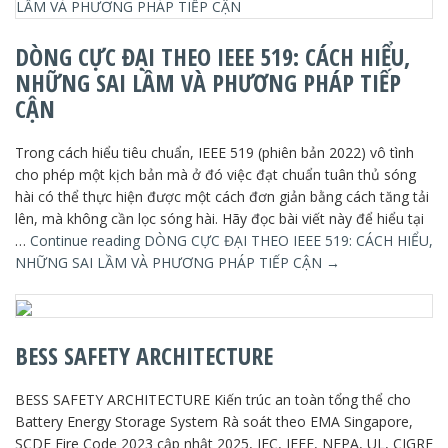
DÒNG CỰC ĐẠI THEO IEEE 519: CÁCH HIỂU,
NHỮNG SAI LẦM VÀ PHƯƠNG PHÁP TIẾP
CẬN
Trong cách hiểu tiêu chuẩn, IEEE 519 (phiên bản 2022) vô tình
cho phép một kịch bản mà ở đó việc đạt chuẩn tuân thủ sóng
hài có thể thực hiện được một cách đơn giản bằng cách tăng tải
lên, mà không cần lọc sóng hài. Hãy đọc bài viết này để hiểu tại
…
Continue reading
DÒNG CỰC ĐẠI THEO IEEE 519: CÁCH HIỂU,
NHỮNG SAI LẦM VÀ PHƯƠNG PHÁP TIẾP CẬN
→
BESS SAFETY ARCHITECTURE
BESS SAFETY ARCHITECTURE Kiến trúc an toàn tổng thể cho
Battery Energy Storage System Rà soát theo EMA Singapore,
SCDF Fire Code 2023 cập nhật 2025, IEC, IEEE, NFPA, UL, CIGRE