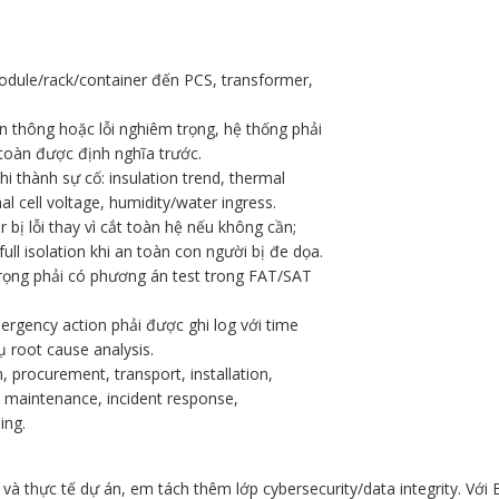
module/rack/container đến PCS, transformer,
ền thông hoặc lỗi nghiêm trọng, hệ thống phải
 toàn được định nghĩa trước.
i thành sự cố: insulation trend, thermal
l cell voltage, humidity/water ingress.
r bị lỗi thay vì cắt toàn hệ nếu không cần;
ll isolation khi an toàn con người bị đe dọa.
trọng phải có phương án test trong FAT/SAT
mergency action phải được ghi log với time
 root cause analysis.
, procurement, transport, installation,
 maintenance, incident response,
ing.
 và thực tế dự án, em tách thêm lớp cybersecurity/data integrity. Vớ