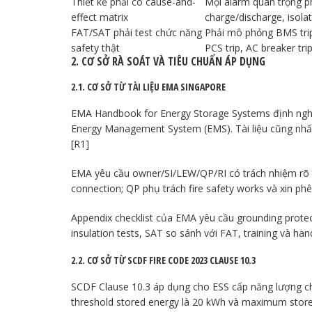
Thiết kế phải có cause-and-
Mọi alarm quan trọng ph
effect matrix
charge/discharge, isola
FAT/SAT phải test chức năng
Phải mô phỏng BMS trip
safety thật
PCS trip, AC breaker tr
2. CƠ SỞ RÀ SOÁT VÀ TIÊU CHUẨN ÁP DỤNG
2.1. CƠ SỞ TỪ TÀI LIỆU EMA SINGAPORE
EMA Handbook for Energy Storage Systems định ngh
Energy Management System (EMS). Tài liệu cũng nhấn 
[R1]
EMA yêu cầu owner/SI/LEW/QP/RI có trách nhiệm rõ tron
connection; QP phụ trách fire safety works và xin phê
Appendix checklist của EMA yêu cầu grounding protecti
insulation tests, SAT so sánh với FAT, training và han
2.2. CƠ SỞ TỪ SCDF FIRE CODE 2023 CLAUSE 10.3
SCDF Clause 10.3 áp dụng cho ESS cấp năng lượng cho lo
threshold stored energy là 20 kWh và maximum store