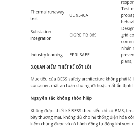
respon
Test m
Thermal runaway
UL 9540A
propag
test
behavi
Design
Substation
CIGRE TB 869
grid c
integration
commis
Nhấn m
Industry learning
EPRI SAFE
preven
plans,
3.QUAN ĐIỂM THIẾT KẾ CỐT LÕI
Mục tiêu của BESS safety architecture không phải là l
container, mất an toàn cho người hoặc mất ổn định l
Nguyên tắc không thỏa hiệp
Không được thiết kế BESS theo kiểu chỉ có BMS, brea
bày thương mại, không đủ cho hệ thống điện hóa công
kiểm chứng được và có hành động tự động khi vượt 