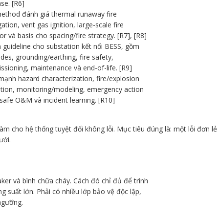
se. [R6]
ethod đánh giá thermal runaway fire
ation, vent gas ignition, large-scale fire
or và basis cho spacing/fire strategy. [R7], [R8]
 guideline cho substation kết nối BESS, gồm
odes, grounding/earthing, fire safety,
sioning, maintenance và end-of-life. [R9]
ạnh hazard characterization, fire/explosion
tion, monitoring/modeling, emergency action
 safe O&M và incident learning. [R10]
àm cho hệ thống tuyệt đối không lỗi. Mục tiêu đúng là: một lỗi đơn l
ưới.
ker và bình chữa cháy. Cách đó chỉ đủ để trình
 suất lớn. Phải có nhiều lớp bảo vệ độc lập,
ngưỡng.