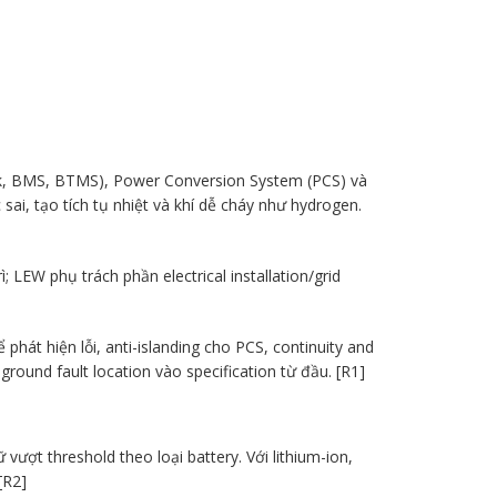
k, BMS, BTMS), Power Conversion System (PCS) và
i, tạo tích tụ nhiệt và khí dễ cháy như hydrogen.
 LEW phụ trách phần electrical installation/grid
hát hiện lỗi, anti-islanding cho PCS, continuity and
ground fault location vào specification từ đầu. [R1]
vượt threshold theo loại battery. Với lithium-ion,
[R2]