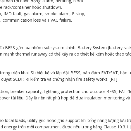
ải dẫn tới hành động: alarm, derating, block
te rack/container hoặc shutdown.
, IMD fault, gas alarm, smoke alarm, E-stop,
ip, communication loss và HVAC failure.
ĩa BESS gồm ba nhóm subsystem chính: Battery System (battery rac
mạnh thermal runaway có thể xảy ra do thiết kế kém hoặc thao tác sa
g triển khai: SI thiết kế và lắp đặt BESS, bảo đảm FAT/SAT, bảo trì;
 duyệt SCDF; RI kiểm tra và chứng nhận fire safety works. [R1]
on, breaker capacity, lightning protection cho outdoor BESS, FAT để p
dover tài liệu. Đây là nền rất phù hợp để đưa insulation monitoring và 
cal loads, utility grid hoặc grid support khi tổng năng lượng lưu trữ 
d energy trên mỗi compartment được nêu trong bảng Clause 10.3.1. 