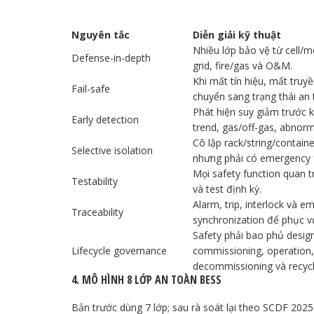
Nguyên tắc
Diễn giải kỹ thuật
Nhiều lớp bảo vệ từ cell/
Defense-in-depth
grid, fire/gas và O&M.
Khi mất tín hiệu, mất truy
Fail-safe
chuyển sang trạng thái an
Phát hiện suy giảm trước kh
Early detection
trend, gas/off-gas, abnorma
Cô lập rack/string/containe
Selective isolation
nhưng phải có emergency fu
Mọi safety function quan 
Testability
và test định kỳ.
Alarm, trip, interlock và e
Traceability
synchronization để phục vụ
Safety phải bao phủ design
Lifecycle governance
commissioning, operation,
decommissioning và recycl
4. MÔ HÌNH 8 LỚP AN TOÀN BESS
Bản trước dùng 7 lớp; sau rà soát lại theo SCDF 2025