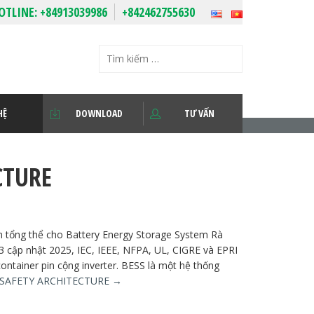
OTLINE:
+84913039986
+842462755630
HỆ
DOWNLOAD
TƯ VẤN
CTURE
tổng thể cho Battery Energy Storage System Rà
 cập nhật 2025, IEC, IEEE, NFPA, UL, CIGRE và EPRI
ontainer pin cộng inverter. BESS là một hệ thống
 SAFETY ARCHITECTURE
→