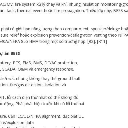
AC/MV, fire system xử lý cháy và khí, nhưng insulation monitoring/gr
 arc fault, thermal event hoặc fire propagation. Thiếu lớp này, BESS sa
 phải có giới hạn năng lượng theo compartment, sprinkler/deluge hoặ
ssure relief hoặc explosion prevention/deflagration venting theo NF
9540A/NFPA 855 HMA trong một số trường hợp. [R2], [R11]
dự án BESS
battery, PCS, EMS, BMS, DC/AC protection,
AC, SCADA, O&M và emergency response.
le/rack, nhưng không thay thế ground fault
tion, fire/gas detection, isolation và
/IT, lỗi cách điện thứ nhất có thể không đủ
 động. Phải phát hiện trước khi có lỗi thứ hai
re. Cần IEC/UL/NFPA alignment, đặc biệt UL
ire/explosion data.