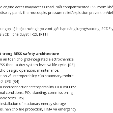
re engine accessway/access road, mỗi compartmented ESS room khôn
isplay panel, thermocouple, pressure relief/explosion prevention/de
c ngoại lệ hoặc trường hợp vượt giới hạn năng lượng/spacing, SCDF 
ể SCDF phê duyệt. [R2], [R11]
rò trong BESS safety architecture
u an toàn cho grid-integrated electrochemical
SS theo tư duy system-level và life-cycle. [R3]
cho design, operation, maintenance,
ation và interoperability của stationary/mobile
ới EPS. [R4]
u interconnection/interoperability DER với EPS:
al conditions, PQ, islanding, commissioning
odic tests. [R5]
installation of stationary energy storage
s, nền cho fire protection, HMA và emergency