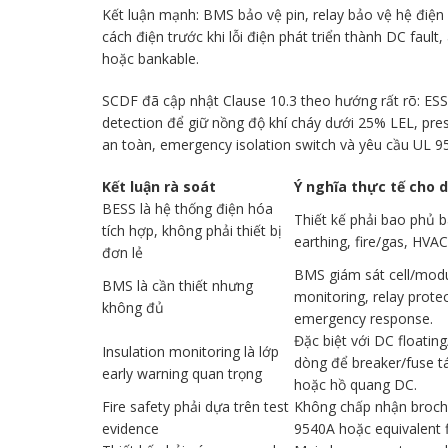
Kết luận mạnh: BMS bảo vệ pin, relay bảo vệ hệ điện 
cách điện trước khi lỗi điện phát triển thành DC fault,
hoặc bankable.
SCDF đã cập nhật Clause 10.3 theo hướng rất rõ: ESS
detection để giữ nồng độ khí cháy dưới 25% LEL, pre
an toàn, emergency isolation switch và yêu cầu UL 
Kết luận rà soát
Ý nghĩa thực tế cho 
BESS là hệ thống điện hóa
Thiết kế phải bao phủ 
tích hợp, không phải thiết bị
earthing, fire/gas, HV
đơn lẻ
BMS giám sát cell/modu
BMS là cần thiết nhưng
monitoring, relay protec
không đủ
emergency response.
Đặc biệt với DC floating
Insulation monitoring là lớp
dòng để breaker/fuse tác
early warning quan trọng
hoặc hồ quang DC.
Fire safety phải dựa trên test
Không chấp nhận brochu
evidence
9540A hoặc equivalent f