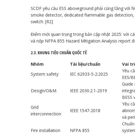
SCDF yêu cầu ESS aboveground phải cùng tầng với fi
smoke detector, dedicated flammable gas detection, d
switch. [R2]
Điểm mới quan trọng trong bản cập nhật 2025: với cá
và nộp NFPA 855 Hazard Mitigation Analysis report đ
2.3. KHUNG TIÊU CHUẨN QUỐC TẾ
Nhóm
Tài liệu/chuẩn
Vai t
Yêu cầ
System safety
IEC 62933-5-2:2025
EES/BE
Guide 
Design/O&M
IEEE 2030.2.1-2019
integr
BESS v
Yêu cầ
Grid
IEEE 1547-2018
abnorm
interconnection
và peri
Chuẩn 
Fire installation
NFPA 855
system