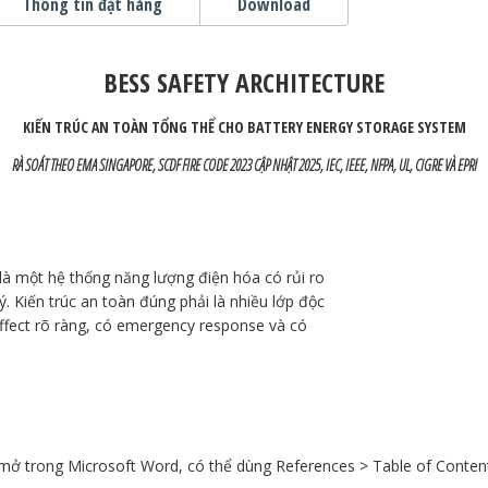
Thông tin đặt hàng
Download
BESS SAFETY ARCHITECTURE
KIẾN TRÚC AN TOÀN TỔNG THỂ CHO BATTERY ENERGY STORAGE SYSTEM
RÀ SOÁT THEO EMA SINGAPORE, SCDF FIRE CODE 2023 CẬP NHẬT 2025, IEC, IEEE, NFPA, UL, CIGRE VÀ EPRI
 là một hệ thống năng lượng điện hóa có rủi ro
lý. Kiến trúc an toàn đúng phải là nhiều lớp độc
fect rõ ràng, có emergency response và có
i mở trong Microsoft Word, có thể dùng References > Table of Conten