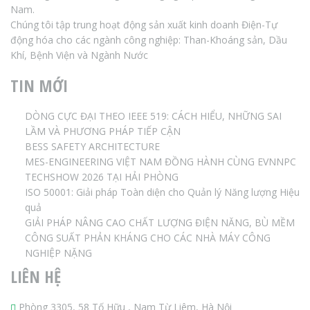
Nam.
Chúng tôi tập trung hoạt động sản xuất kinh doanh Điện-Tự
động hóa cho các ngành công nghiệp: Than-Khoáng sản, Dầu
Khí, Bệnh Viện và Ngành Nước
TIN MỚI
DÒNG CỰC ĐẠI THEO IEEE 519: CÁCH HIỂU, NHỮNG SAI
LẦM VÀ PHƯƠNG PHÁP TIẾP CẬN
BESS SAFETY ARCHITECTURE
MES-ENGINEERING VIỆT NAM ĐỒNG HÀNH CÙNG EVNNPC
TECHSHOW 2026 TẠI HẢI PHÒNG
ISO 50001: Giải pháp Toàn diện cho Quản lý Năng lượng Hiệu
quả
GIẢI PHÁP NÂNG CAO CHẤT LƯỢNG ĐIỆN NĂNG, BÙ MỀM
CÔNG SUẤT PHẢN KHÁNG CHO CÁC NHÀ MÁY CÔNG
NGHIỆP NẶNG
LIÊN HỆ
Phòng 3305, 58 Tố Hữu , Nam Từ Liêm, Hà Nội