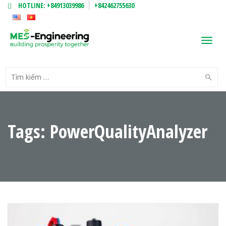
HOTLINE:
+84913039986
+842462755630
Toggl
navig
Tags: PowerQualityAnalyzer