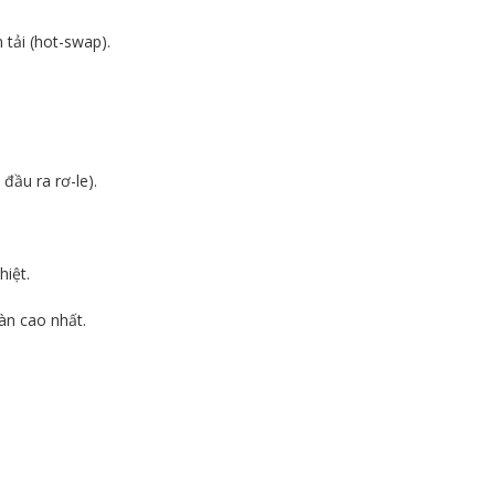
tải (hot-swap).
đầu ra rơ-le).
hiệt.
àn cao nhất.