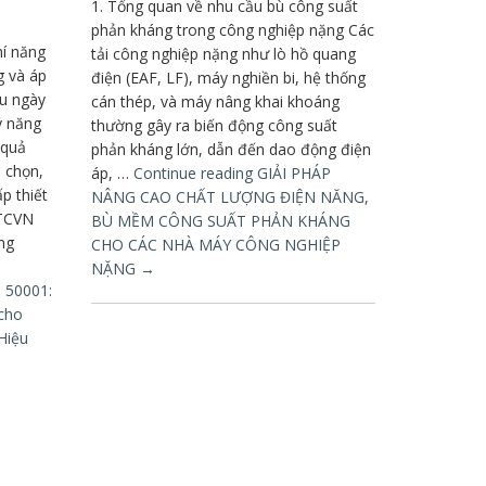
1. Tổng quan về nhu cầu bù công suất
phản kháng trong công nghiệp nặng Các
hí năng
tải công nghiệp nặng như lò hồ quang
g và áp
điện (EAF, LF), máy nghiền bi, hệ thống
ậu ngày
cán thép, và máy nâng khai khoáng
ý năng
thường gây ra biến động công suất
 quả
phản kháng lớn, dẫn đến dao động điện
 chọn,
áp, …
Continue reading
GIẢI PHÁP
p thiết
NÂNG CAO CHẤT LƯỢNG ĐIỆN NĂNG,
 TCVN
BÙ MỀM CÔNG SUẤT PHẢN KHÁNG
ng
CHO CÁC NHÀ MÁY CÔNG NGHIỆP
NẶNG
→
 50001:
 cho
Hiệu