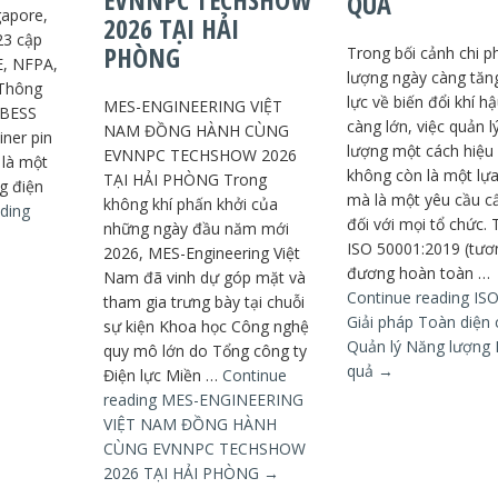
QUẢ
gapore,
2026 TẠI HẢI
23 cập
PHÒNG
Trong bối cảnh chi p
E, NFPA,
lượng ngày càng tăn
 Thông
lực về biến đổi khí h
MES-ENGINEERING VIỆT
h BESS
càng lớn, việc quản l
NAM ĐỒNG HÀNH CÙNG
iner pin
lượng một cách hiệu
EVNNPC TECHSHOW 2026
 là một
không còn là một lựa
TẠI HẢI PHÒNG Trong
g điện
mà là một yêu cầu cấ
không khí phấn khởi của
ding
đối với mọi tổ chức.
những ngày đầu năm mới
ISO 50001:2019 (tươ
2026, MES-Engineering Việt
đương hoàn toàn …
Nam đã vinh dự góp mặt và
Continue reading
ISO
tham gia trưng bày tại chuỗi
Giải pháp Toàn diện
sự kiện Khoa học Công nghệ
Quản lý Năng lượng 
quy mô lớn do Tổng công ty
quả
→
Điện lực Miền …
Continue
reading
MES-ENGINEERING
VIỆT NAM ĐỒNG HÀNH
CÙNG EVNNPC TECHSHOW
2026 TẠI HẢI PHÒNG
→