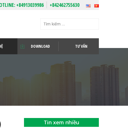
OTLINE:
+84913039986
+842462755630
HỆ
DOWNLOAD
TƯ VẤN
)
Tin xem nhiều