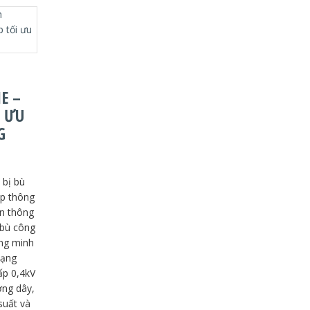
E –
I ƯU
G
 bị bù
ợp thông
ện thông
 bù công
ng minh
mạng
ấp 0,4kV
ờng dây,
suất và