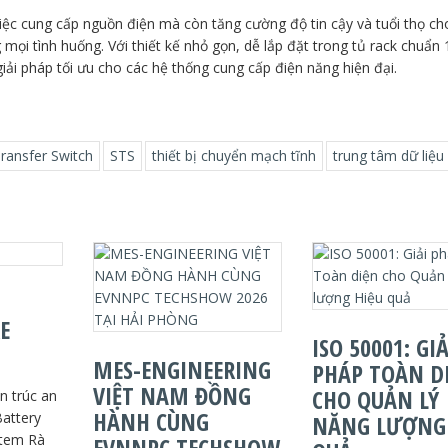
ệc cung cấp nguồn điện mà còn tăng cường độ tin cậy và tuổi thọ ch
 mọi tình huống. Với thiết kế nhỏ gọn, dễ lắp đặt trong tủ rack chuẩn 
ải pháp tối ưu cho các hệ thống cung cấp điện năng hiện đại.
Transfer Switch
STS
thiết bị chuyển mạch tĩnh
trung tâm dữ liệu
E
ISO 50001: GIẢ
MES-ENGINEERING
PHÁP TOÀN D
VIỆT NAM ĐỒNG
CHO QUẢN LÝ
 trúc an
HÀNH CÙNG
Battery
NĂNG LƯỢNG 
stem Rà
EVNNPC TECHSHOW