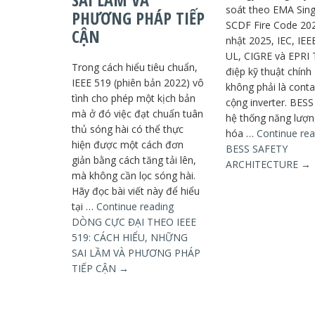
soát theo EMA Sin
PHƯƠNG PHÁP TIẾP
SCDF Fire Code 20
CẬN
nhật 2025, IEC, IEE
UL, CIGRE và EPRI
Trong cách hiểu tiêu chuẩn,
điệp kỹ thuật chín
IEEE 519 (phiên bản 2022) vô
không phải là conta
tình cho phép một kịch bản
cộng inverter. BESS
mà ở đó việc đạt chuẩn tuân
hệ thống năng lượn
thủ sóng hài có thể thực
hóa …
Continue rea
hiện được một cách đơn
BESS SAFETY
giản bằng cách tăng tải lên,
ARCHITECTURE
→
mà không cần lọc sóng hài.
Hãy đọc bài viết này để hiểu
tại …
Continue reading
DÒNG CỰC ĐẠI THEO IEEE
519: CÁCH HIỂU, NHỮNG
SAI LẦM VÀ PHƯƠNG PHÁP
TIẾP CẬN
→