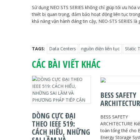
Sử dụng NEO STS SERIES không chỉ giúp tối ưu hóa vi
thiết bị quan trọng, đảm bảo hoạt động liên tục trong
khả năng vận hành đáng tin cậy, NEO-STS SERIES là gi
TAGS:
Data Centers
nguồn điện liên tục
Static 
CÁC BÀI VIẾT KHÁC
BESS SAFETY
ARCHITECTUR
DÒNG CỰC ĐẠI
BESS SAFETY
THEO IEEE 519:
ARCHITECTURE Kiến
CÁCH HIỂU, NHỮNG
toàn tổng thể cho 
Energy Storage Sy
SAI LẦM VÀ