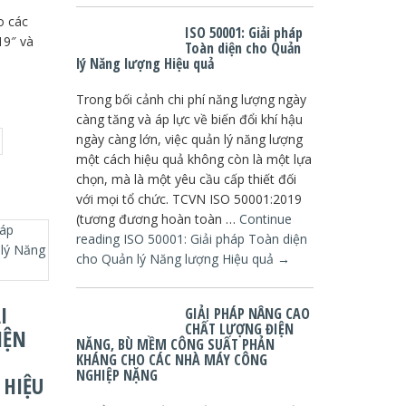
o các
ISO 50001: Giải pháp
19″ và
Toàn diện cho Quản
lý Năng lượng Hiệu quả
Trong bối cảnh chi phí năng lượng ngày
càng tăng và áp lực về biến đổi khí hậu
ngày càng lớn, việc quản lý năng lượng
một cách hiệu quả không còn là một lựa
chọn, mà là một yêu cầu cấp thiết đối
với mọi tổ chức. TCVN ISO 50001:2019
(tương đương hoàn toàn …
Continue
reading
ISO 50001: Giải pháp Toàn diện
cho Quản lý Năng lượng Hiệu quả
→
I
GIẢI PHÁP NÂNG CAO
CHẤT LƯỢNG ĐIỆN
IỆN
NĂNG, BÙ MỀM CÔNG SUẤT PHẢN
KHÁNG CHO CÁC NHÀ MÁY CÔNG
NGHIỆP NẶNG
HIỆU