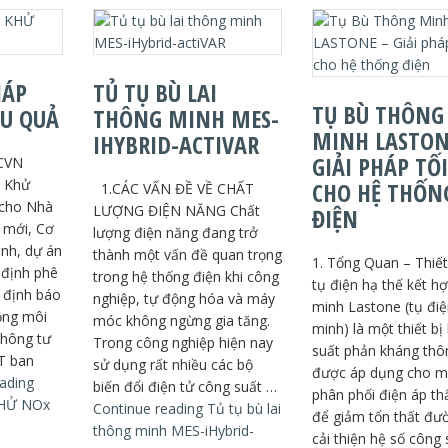
HÁP
TỦ TỤ BÙ LAI
TỤ BÙ THÔNG
ỆU QUẢ
THÔNG MINH MES-
MINH LASTON
IHYBRID-ACTIVAR
GIẢI PHÁP TỐ
QCVN
p Khử
CHO HỆ THỐN
1.CÁC VẤN ĐỀ VỀ CHẤT
 cho Nhà
LƯỢNG ĐIỆN NĂNG Chất
ĐIỆN
 mới, Cơ
lượng điện năng đang trở
ành, dự án
thành một vấn đề quan trọng
1. Tổng Quan – Thiết
 định phê
trong hệ thống điện khi công
tụ điện hạ thế kết h
 định báo
nghiệp, tự động hóa và máy
minh Lastone (tụ đi
ộng môi
móc không ngừng gia tăng.
minh) là một thiết bị
thông tư
Trong công nghiệp hiện nay
suất phản kháng thô
T ban
sử dụng rất nhiều các bộ
được áp dụng cho 
ading
biến đổi điện tử công suất …
phân phối điện áp th
KHỬ NOx
Continue reading
Tủ tụ bù lai
để giảm tổn thất đư
thông minh MES-iHybrid-
cải thiện hệ số công 