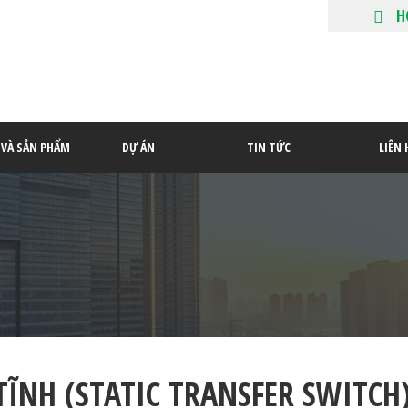
H
P VÀ SẢN PHẨM
DỰ ÁN
TIN TỨC
LIÊN 
TĨNH (STATIC TRANSFER SWITCH