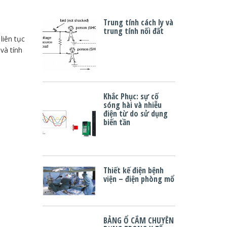
Trung tính cách ly và
trung tính nối đất
liên tục
và tính
Khắc Phục: sự cố
sóng hài và nhiễu
điện từ do sử dụng
biến tần
Thiết kế điện bệnh
viện – điện phòng mổ
BẢNG Ổ CẮM CHUYÊN