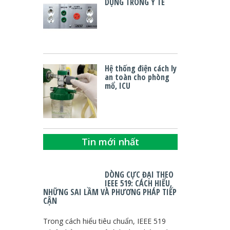
DỤNG TRONG Y TẾ
Hệ thống điện cách ly
an toàn cho phòng
mổ, ICU
Tin mới nhất
DÒNG CỰC ĐẠI THEO
IEEE 519: CÁCH HIỂU,
NHỮNG SAI LẦM VÀ PHƯƠNG PHÁP TIẾP
CẬN
Trong cách hiểu tiêu chuẩn, IEEE 519