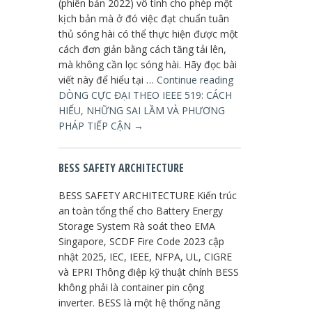
(phiên bản 2022) vô tình cho phép một
kịch bản mà ở đó việc đạt chuẩn tuân
thủ sóng hài có thể thực hiện được một
cách đơn giản bằng cách tăng tải lên,
mà không cần lọc sóng hài. Hãy đọc bài
viết này để hiểu tại …
Continue reading
DÒNG CỰC ĐẠI THEO IEEE 519: CÁCH
HIỂU, NHỮNG SAI LẦM VÀ PHƯƠNG
PHÁP TIẾP CẬN
→
BESS SAFETY ARCHITECTURE
BESS SAFETY ARCHITECTURE Kiến trúc
an toàn tổng thể cho Battery Energy
Storage System Rà soát theo EMA
Singapore, SCDF Fire Code 2023 cập
nhật 2025, IEC, IEEE, NFPA, UL, CIGRE
và EPRI Thông điệp kỹ thuật chính BESS
không phải là container pin cộng
inverter. BESS là một hệ thống năng