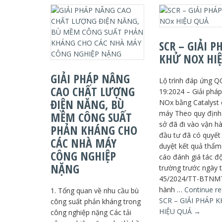
SCR – GIẢI P
KHỬ NOX HI
GIẢI PHÁP NÂNG
Lộ trình đáp ứng 
CAO CHẤT LƯỢNG
19:2024 – Giải phá
ĐIỆN NĂNG, BÙ
NOx bằng Catalyst
máy Theo quy định
MỀM CÔNG SUẤT
sở đã đi vào vận h
PHẢN KHÁNG CHO
đầu tư đã có quyết
CÁC NHÀ MÁY
duyệt kết quả thẩm
CÔNG NGHIỆP
cáo đánh giá tác đ
NẶNG
trường trước ngày 
45/2024/TT-BTNM
hành …
Continue re
1. Tổng quan về nhu cầu bù
SCR – GIẢI PHÁP 
công suất phản kháng trong
HIỆU QUẢ
→
công nghiệp nặng Các tải