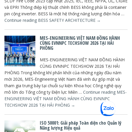
SCDF Fire Code 2023 cập nhật 2025, IEC, IEEE, NFPA, UL, CIGRE
và EPRI Thông điệp kỹ thuật chính BESS không phải là container
pin cộng inverter. BESS là một hệ thống năng lượng điện hóa …
Continue reading
BESS SAFETY ARCHITECTURE
→
MES-ENGINEERING VIỆT NAM ĐỒNG HÀNH
CÙNG EVNNPC TECHSHOW 2026 TẠI HẢI
PHÒNG
MES-ENGINEERING VIỆT NAM ĐỒNG HÀNH
CÙNG EVNNPC TECHSHOW 2026 TẠI HẢI
PHÒNG Trong không khí phấn khởi của những ngày đầu năm
mới 2026, MES-Engineering Việt Nam đã vinh dự góp mặt và
tham gia trưng bày tại chuỗi sự kiện Khoa học Công nghệ quy
mô lớn do Tổng công ty Điện lực Miền …
Continue reading
MES-
ENGINEERING VIỆT NAM ĐỒNG HÀNH CÙNG EVNNPC
TECHSHOW 2026 TẠI HẢI PHÒNG
→
ISO 50001: Giải pháp Toàn diện cho Quản lý
Năng lượng Hiệu quả