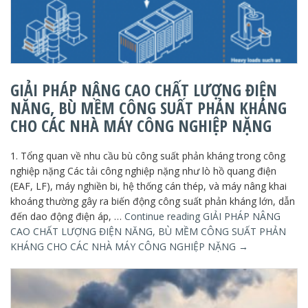
GIẢI PHÁP NÂNG CAO CHẤT LƯỢNG ĐIỆN
NĂNG, BÙ MỀM CÔNG SUẤT PHẢN KHÁNG
CHO CÁC NHÀ MÁY CÔNG NGHIỆP NẶNG
1. Tổng quan về nhu cầu bù công suất phản kháng trong công
nghiệp nặng Các tải công nghiệp nặng như lò hồ quang điện
(EAF, LF), máy nghiền bi, hệ thống cán thép, và máy nâng khai
khoáng thường gây ra biến động công suất phản kháng lớn, dẫn
đến dao động điện áp, …
Continue reading
GIẢI PHÁP NÂNG
CAO CHẤT LƯỢNG ĐIỆN NĂNG, BÙ MỀM CÔNG SUẤT PHẢN
KHÁNG CHO CÁC NHÀ MÁY CÔNG NGHIỆP NẶNG
→