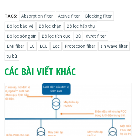
TAGS:
Absorption filter
Active filter
Blocking filter
Bộ lọc bảo vệ
Bộ lọc chặn
Bộ lọc hấp thụ
Bộ lọc sóng sin
Bộ lọc tích cực
Bù
dv/dt filter
EMI filter
LC
LCL
Lọc
Protection filter
sin wave filter
tụ bù
CÁC BÀI VIẾT KHÁC