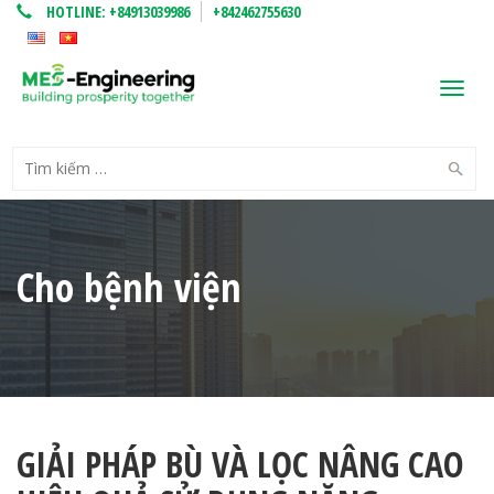
HOTLINE:
+84913039986
+842462755630
Toggl
navig
Cho bệnh viện
GIẢI PHÁP BÙ VÀ LỌC NÂNG CAO