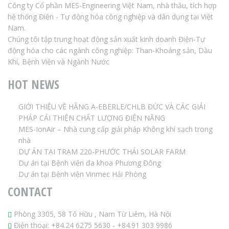
Công ty Cổ phần MES-Engineering Việt Nam, nhà thầu, tích hợp
hệ thống Điện - Tự động hóa công nghiệp và dân dụng tại Việt
Nam.
Chúng tôi tập trung hoạt động sản xuất kinh doanh Điện-Tự
động hóa cho các ngành công nghiệp: Than-Khoáng sản, Dầu
Khí, Bệnh Viện và Ngành Nước
HOT NEWS
GIỚI THIỆU VỀ HÃNG A-EBERLE/CHLB ĐỨC VÀ CÁC GIẢI
PHÁP CẢI THIỆN CHẤT LƯỢNG ĐIỆN NĂNG
MES-IonAir – Nhà cung cấp giải pháp Không khí sạch trong
nhà
DỰ ÁN TẠI TRẠM 220-PHƯỚC THÁI SOLAR FARM
Dự án tại Bệnh viện đa khoa Phương Đông
Dự án tại Bệnh viện Vinmec Hải Phòng
CONTACT
Phòng 3305, 58 Tố Hữu , Nam Từ Liêm, Hà Nội
Điện thoại:
+84.24 6275 5630
-
+84.91 303 9986