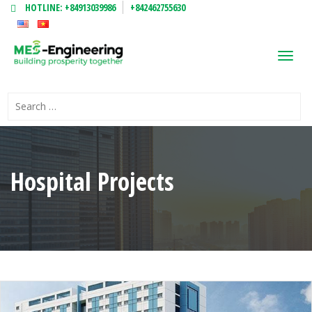
HOTLINE:
+84913039986
+842462755630
Toggl
navig
Hospital Projects