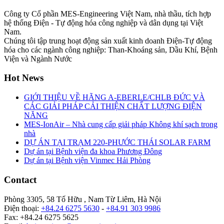
Công ty Cổ phần MES-Engineering Việt Nam, nhà thầu, tích hợp
hệ thống Điện - Tự động hóa công nghiệp và dân dụng tại Việt
Nam.
Chúng tôi tập trung hoạt động sản xuất kinh doanh Điện-Tự động
hóa cho các ngành công nghiệp: Than-Khoáng sản, Dầu Khí, Bệnh
Viện và Ngành Nước
Hot News
GIỚI THIỆU VỀ HÃNG A-EBERLE/CHLB ĐỨC VÀ
CÁC GIẢI PHÁP CẢI THIỆN CHẤT LƯỢNG ĐIỆN
NĂNG
MES-IonAir – Nhà cung cấp giải pháp Không khí sạch trong
nhà
DỰ ÁN TẠI TRẠM 220-PHƯỚC THÁI SOLAR FARM
Dự án tại Bệnh viện đa khoa Phương Đông
Dự án tại Bệnh viện Vinmec Hải Phòng
Contact
Phòng 3305, 58 Tố Hữu , Nam Từ Liêm, Hà Nội
Điện thoại:
+84.24 6275 5630
-
+84.91 303 9986
Fax: +84.24 6275 5625