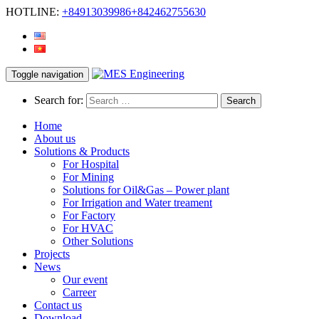
HOTLINE:
+84913039986
+842462755630
Toggle navigation
Search for:
Home
About us
Solutions & Products
For Hospital
For Mining
Solutions for Oil&Gas – Power plant
For Irrigation and Water treament
For Factory
For HVAC
Other Solutions
Projects
News
Our event
Carreer
Contact us
Download