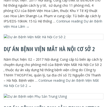
Năm thực hiện : 2017 Nội dung: Cung cấp thiết bị BENDER cho
hệ thống nguồn cách ly y tế, sử dụng cho 11 phòng mổ, 4
phòng ICU của Bệnh Viện Hoa Lâm, thuộc Khu Y Tế Kỹ thuật
cao Hoa Lâm Shangri-La. Phạm vi cung cấp: Tủ biến áp cách ly
IPS/EDS-10kVA: 15 tủ Hệ thống …
Continue reading
Dự án Bệnh
viện Hoa Lâm
→
DỰ ÁN BỆNH VIỆN MẮT HÀ NỘI CƠ SỞ 2
Năm thực hiện: 02 – 2017 Nội dung: Cung cấp tủ biến áp cách ly
chuyên dụng cho phòng mổ của Bệnh Viện Mắt Hà Nội Cơ Sở 2
, thuộc dự án xây dựng hệ thống bệnh viện công do Công ty
TNHH T’HOSPITAL quản lý, tại địa chỉ số 72 Nguyễn Chí Thanh
– Hà Nội. Bệnh viện …
Continue reading
Dự án Bệnh Viện Mắt
Hà Nội Cơ Sở 2
→