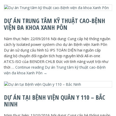
DỰ ÁN TRUNG TÂM KỸ THUẬT CAO-BỆNH
VIỆN ĐA KHOA XANH PÔN
Năm thực hiện: 22/09/2016 Nội dung: Cung cấp hệ thống nguồn
cách ly Isolated power system cho dự án Bệnh viện Xanh Pôn
Dự án sử dụng cấu hình tủ IPS TOÀN DIỆN hai nguồn cấp
dùng bộ chuyển đổi nguồn tích hợp nguyên khối All-in-one
ATICS-ISO của BENDER-CHLB Đức với tính năng vượt trội như
thời …
Continue reading
Dự án Trung tâm kỹ thuật cao-Bệnh
viện đa khoa Xanh Pôn
→
DỰ ÁN TẠI BỆNH VIỆN QUÂN Y 110 – BẮC
NINH
Năm thực hiện: 13/10/2016 Nội dung: Cung cấp hệ thống nguồn