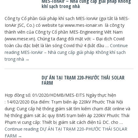
MES-IonAir – Nhà cung cấp giải pháp Không
khí sạch trong nhà
Công ty Cổ phần Giải pháp khí sạch MES-IonAir (gọi tắt là MES-
IonAir JSC, Co.) có website tại www.mes-ionair.vn là công ty
thành viên của Công ty Cổ phần MES-Engineering Viêt Nam
(www.mese.vn). Chúng ta đang đối mặt với: – Đại dịch Covid
toàn cầu đặc biệt là làn sóng Covid thứ 4 (bắt đầu …
Continue
reading
MES-IonAir – Nhà cung cấp giải pháp Không khí sạch
trong nhà
→
DỰ ÁN TẠI TRẠM 220-PHƯỚC THÁI SOLAR
FARM
Hợp đồng số: 01/2020/HDMB/MES-EITS Ngày thực hiện
: 14/02/2020 Địa điểm: Trạm biến áp 220kV Phước Thái Nội
dung: Cung cấp hệ thống giám sát tìm kiếm chạm đất online và
hệ thống giám sát ắc quy BMS trạm biến áp 220kV Phước Thái
Phạm vi cung cấp: Thiết bị giám sát cách điện tủ DC. cho …
Continue reading
DỰ ÁN TẠI TRẠM 220-PHƯỚC THÁI SOLAR
FARM
→