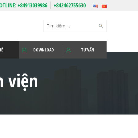
OTLINE:
+84913039986
+842462755630
HỆ
DOWNLOAD
TƯ VẤN
h viện