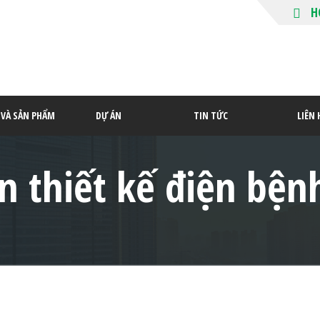
H
P VÀ SẢN PHẨM
DỰ ÁN
TIN TỨC
LIÊN 
n thiết kế điện bện