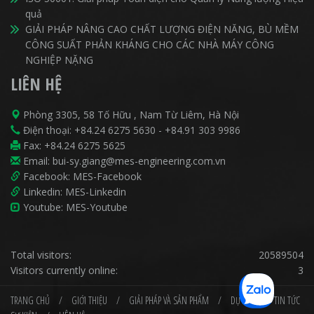
quả
GIẢI PHÁP NÂNG CAO CHẤT LƯỢNG ĐIỆN NĂNG, BÙ MỀM
CÔNG SUẤT PHẢN KHÁNG CHO CÁC NHÀ MÁY CÔNG
NGHIỆP NẶNG
LIÊN HỆ
Phòng 3305, 58 Tố Hữu , Nam Từ Liêm, Hà Nội
Điện thoại:
+84.24 6275 5630
-
+84.91 303 9986
Fax: +84.24 6275 5625
Email:
bui-sy.giang@mes-engineering.com.vn
Facebook:
MES-Facebook
Linkedin:
MES-Linkedin
Youtube:
MES-Youtube
Total visitors:
20589504
Visitors currently online:
3
TRANG CHỦ
/
GIỚI THIỆU
/
GIẢI PHÁP VÀ SẢN PHẨM
/
DỰ ÁN
/
TIN TỨC