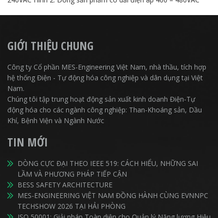
GIỚI THIỆU CHUNG
Công ty Cổ phần MES-Engineering Việt Nam, nhà thầu, tích hợp
hệ thống Điện - Tự động hóa công nghiệp và dân dụng tại Việt
Nam.
Chúng tôi tập trung hoạt động sản xuất kinh doanh Điện-Tự
động hóa cho các ngành công nghiệp: Than-Khoáng sản, Dầu
Khí, Bệnh Viện và Ngành Nước
TIN MỚI
DÒNG CỰC ĐẠI THEO IEEE 519: CÁCH HIỂU, NHỮNG SAI
LẦM VÀ PHƯƠNG PHÁP TIẾP CẬN
BESS SAFETY ARCHITECTURE
MES-ENGINEERING VIỆT NAM ĐỒNG HÀNH CÙNG EVNNPC
TECHSHOW 2026 TẠI HẢI PHÒNG
ISO 50001: Giải pháp Toàn diện cho Quản lý Năng lượng Hiệu