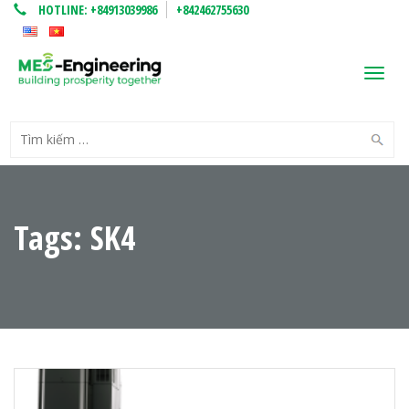
HOTLINE:
+84913039986
+842462755630
Toggl
navig
Tags: SK4