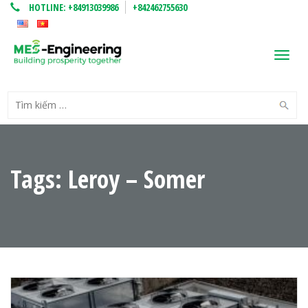
HOTLINE:
+84913039986
+842462755630
Toggl
navig
Tags: Leroy – Somer