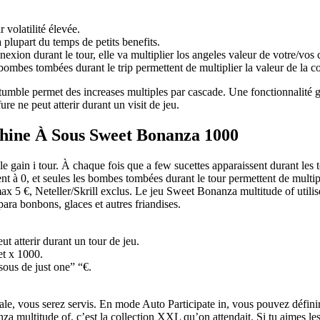
volatilité élevée.
a plupart du temps de petits benefits.
xion durant le tour, elle va multiplier los angeles valeur de votre/vos
s bombes tombées durant le trip permettent de multiplier la valeur de la 
n tumble permet des increases multiples par cascade. Une fonctionnalité 
e ne peut atterir durant un visit de jeu.
hine À Sous Sweet Bonanza 1000
gain i tour. À chaque fois que a few sucettes apparaissent durant les tou
nt à 0, et seules les bombes tombées durant le tour permettent de multip
max 5 €, Neteller/Skrill exclus. Le jeu Sweet Bonanza multitude of util
ara bonbons, glaces et autres friandises.
t atterir durant un tour de jeu.
et x 1000.
sous de just one” “€.
ale, vous serez servis. En mode Auto Participate in, vous pouvez définir
za multitude of, c’est la collection XXL qu’on attendait. Si tu aimes les