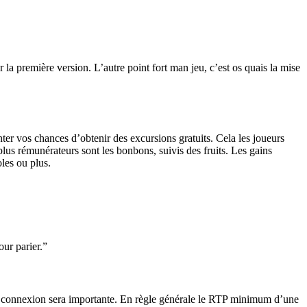
a première version. L’autre point fort man jeu, c’est os quais la mise
nter vos chances d’obtenir des excursions gratuits. Cela les joueurs
lus rémunérateurs sont les bonbons, suivis des fruits. Les gains
les ou plus.
our parier.”
 sa connexion sera importante. En règle générale le RTP minimum d’une