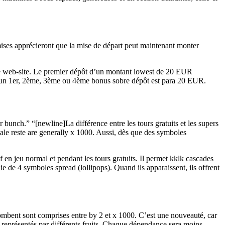
mises apprécieront que la mise de départ peut maintenant monter
notre web-site. Le premier dépôt d’un montant lowest de 20 EUR
ir un 1er, 2ème, 3ème ou 4ème bonus sobre dépôt est para 20 EUR.
 bunch.” “[newline]La différence entre les tours gratuits et les supers
le reste are generally x 1000. Aussi, dès que des symboles
en jeu normal et pendant les tours gratuits. Il permet kklk cascades
ie de 4 symboles spread (lollipops). Quand ils apparaissent, ils offrent
tombent sont comprises entre by 2 et x 1000. C’est une nouveauté, car
représentés par différents fruits. Chaque dépendance sera moins