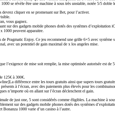
00 se révèle être une machine à sous très unstable, notée 5/5 doble le
 devrez cliquer en se promenant sur Bet, pour l’activer.
isible.
ran, vous gagnez.
ant sur des gadgets mobile phones dotés des systèmes d’exploitation 
à x 1000 peuvent apparaitre.
s de Pragmatic Enjoy. Ce jeu recommend une grille 6×5 avec système s
inal, avec un potentiel de gain maximal de x los angeles mise.
e l’exigence de mise soit remplie, la mise optimisée autorisée est de 5 
 de 125€ à 300€.
ine]La différence entre les tours gratuits ainsi que supers tours gratui
 présents à l’écran, avec des paiements plus élevés pour les combinais
ues n’importe où en allant sur l’écran déclenchent el gain.
ale de just one, 5 sont considérés comme éligibles. La machine à sous e
rtablement sur des gadgets mobile phones dotés des systèmes d’exploita
et Bonanza 1000 varie d’un casino à l’autre.