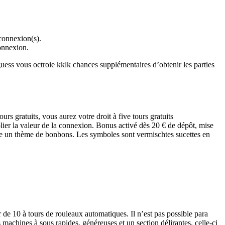
 connexion(s).
connexion.
guess vous octroie kklk chances supplémentaires d’obtenir les parties
rs gratuits, vous aurez votre droit à five tours gratuits
lier la valeur de la connexion. Bonus activé dès 20 € de dépôt, mise
ise un thème de bonbons. Les symboles sont vermischtes sucettes en
 de 10 à tours de rouleaux automatiques. Il n’est pas possible para
 machines à sous rapides, généreuses et un section délirantes, celle-ci