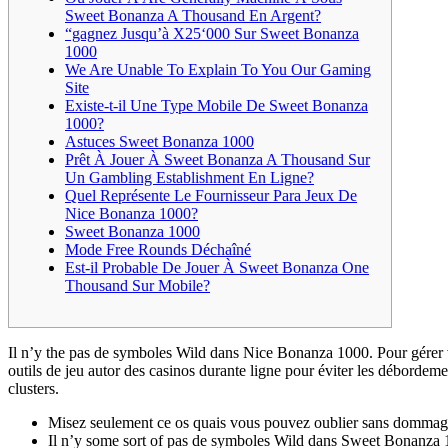
Sweet Bonanza A Thousand En Argent?
“gagnez Jusqu’à X25‘000 Sur Sweet Bonanza
1000
We Are Unable To Explain To You Our Gaming
Site
Existe-t-il Une Type Mobile De Sweet Bonanza
1000?
Astuces Sweet Bonanza 1000
Prêt À Jouer À Sweet Bonanza A Thousand Sur
Un Gambling Establishment En Ligne?
Quel Représente Le Fournisseur Para Jeux De
Nice Bonanza 1000?
Sweet Bonanza 1000
Mode Free Rounds Déchaîné
Est-il Probable De Jouer À Sweet Bonanza One
Thousand Sur Mobile?
Il n’y the pas de symboles Wild dans Nice Bonanza 1000. Pour gérer vot
outils de jeu autor des casinos durante ligne pour éviter les débor
clusters.
Misez seulement ce os quais vous pouvez oublier sans dommag
Il n’y some sort of pas de symboles Wild dans Sweet Bonanza 