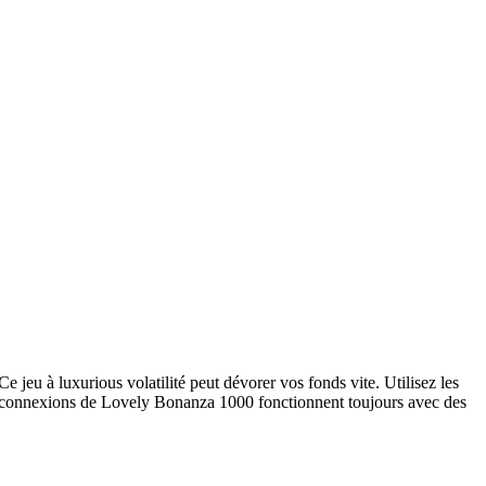
jeu à luxurious volatilité peut dévorer vos fonds vite. Utilisez les
s connexions de Lovely Bonanza 1000 fonctionnent toujours avec des