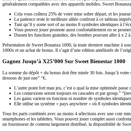
généralement compatibles avec des appareils mobiles. Sweet Bonanza 10
Cela vous coûtera 25% de votre mise sobre départ, et les joueurs
La patience reste le meilleure alliée confront à ce tableau imprév
Tant qu’il y some sort of au moins 8 symboles identiques à l’éc
Vous pouvez jouer promote aussi confortablement en se promen
Durant les functions gratuites, des bombes pouvant aller à x 2 
Présentation de Sweet Bonanza 1000, la toute derniere machine à sou
1000x et un achat de bonus. Il s’agit d’une edition améliorée de l’orig
Gagnez Jusqu’à X25’000 Sur Sweet Bienestar 1000
La somme du dépôt + du bonus doit être misée 30 fois. Jusqu’à votre qu
dessous de just one” “€.
L’autre point fort man jeu, c’est o qual la mise optimisée passe
Les connexions seront toujours en cascades et par group.” “[newl
Les gains varient en fonction ni nombre de symboles identiques
Elle utilise un système « pays anywhere » où 8 symboles identiq
Tous les paris combinés avec au moins 4 sélections avec une cote minim
smartphones et les tablettes. Vous pouvez jouer complet aussi confo
un fournisseur de contenu largement distribué, la disponibilité de Swe