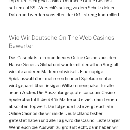
Top rated Echtgeld Casino. Deutsche Online Casinos
setzen auf SSL-Verschlüsselung zu dem Schutz deiner
Daten und werden vonseiten der GGL streng kontrolliert.
Wie Wir Deutsche On The Web Casinos
Bewerten
Das Casoola ist ein brandneues Online Casinos aus dem
Hause Genesis Global und wurde mit derselben Sorgfalt
wie alle anderen Marken entwickelt. Eine üppige
Spielauswahl über mehreren hundert Spielautomaten
wird gepaart über riesigen Willkommenspaket für alle
neuen Zocker. Die Auszahlungsquote concourir Casino
Spiele übertrifft die 98 % Marke und erzielt damit einen
absoluten Topwert. Die folgende Liste zeigt euch alle
Online Casinos die wir inside Deutschland bisher
getestet haben und alle Tag wird die Casino-Liste länger.
Wenn euch die Auswahl zu groß ist echt, dann haben wir