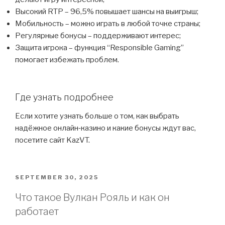
Высокий RTP – 96,5% повышает шансы на выигрыш;
Мобильность – можно играть в любой точке страны;
Регулярные бонусы – поддерживают интерес;
Защита игрока – функция “Responsible Gaming”
помогает избежать проблем.
Где узнать подробнее
Если хотите узнать больше о том, как выбрать
надёжное онлайн‑казино и какие бонусы ждут вас,
посетите сайт KazVT.
POSTED
SEPTEMBER 30, 2025
ON
Что такое Вулкан Рояль и как он
работает