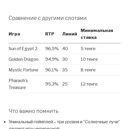
Сравнение с другими слотами
Минимальная
Игра
RTP
Линий
ставка
Sun of Egypt 2
96,5%
40
5 тенге
Golden Dragon
94,9%
30
10 тенге
Mystic Fortune
96,1%
35
8 тенге
Pharaoh’s
95,3%
25
12 тенге
Treasure
Что важно помнить
Уникальный геймплей – три уровня и “Солнечные лучи”
делают игру интересной;