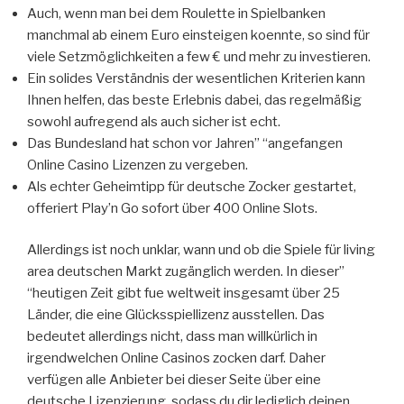
Auch, wenn man bei dem Roulette in Spielbanken
manchmal ab einem Euro einsteigen koennte, so sind für
viele Setzmöglichkeiten a few € und mehr zu investieren.
Ein solides Verständnis der wesentlichen Kriterien kann
Ihnen helfen, das beste Erlebnis dabei, das regelmäßig
sowohl aufregend als auch sicher ist echt.
Das Bundesland hat schon vor Jahren” “angefangen
Online Casino Lizenzen zu vergeben.
Als echter Geheimtipp für deutsche Zocker gestartet,
offeriert Play’n Go sofort über 400 Online Slots.
Allerdings ist noch unklar, wann und ob die Spiele für living
area deutschen Markt zugänglich werden. In dieser”
“heutigen Zeit gibt fue weltweit insgesamt über 25
Länder, die eine Glücksspiellizenz ausstellen. Das
bedeutet allerdings nicht, dass man willkürlich in
irgendwelchen Online Casinos zocken darf. Daher
verfügen alle Anbieter bei dieser Seite über eine
deutsche Lizenzierung, sodass du dir lediglich deinen