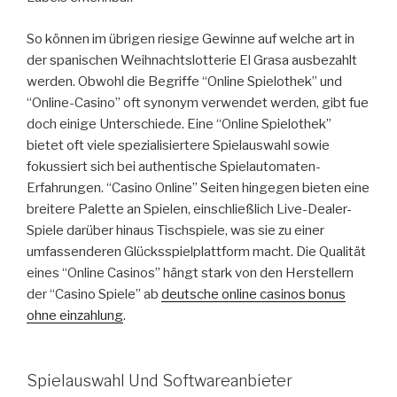
So können im übrigen riesige Gewinne auf welche art in
der spanischen Weihnachtslotterie El Grasa ausbezahlt
werden. Obwohl die Begriffe “Online Spielothek” und
“Online-Casino” oft synonym verwendet werden, gibt fue
doch einige Unterschiede. Eine “Online Spielothek”
bietet oft viele spezialisiertere Spielauswahl sowie
fokussiert sich bei authentische Spielautomaten-
Erfahrungen. “Casino Online” Seiten hingegen bieten eine
breitere Palette an Spielen, einschließlich Live-Dealer-
Spiele darüber hinaus Tischspiele, was sie zu einer
umfassenderen Glücksspielplattform macht. Die Qualität
eines “Online Casinos” hängt stark von den Herstellern
der “Casino Spiele” ab
deutsche online casinos bonus
ohne einzahlung
.
Spielauswahl Und Softwareanbieter