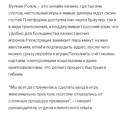
Вулкан Рояль – это онлайн‑казино, где тысячи
слотов, настольные игры и живые дилеры ждут своих
гостей.Платформа доступна как через браузер, так и
в виде приложения, и поддерживает русский язык, что
удобно для большинства казахстанских
игроков.Регистрация занимает пару минут: нужно
ввести имя, email и подтвердить адрес, после чего
можно сразу перейти к играм.Пополнить счёт можно
картами, электронными кошельками и даже
криптовалютами, что делает процесс быстрым и
гибким.
“Мы всегда стремились сделать вход в игру
максимально простым, поэтому отказались от
сложных процедур проверки”,
– говорит
руководитель отдела клиентского опыта.