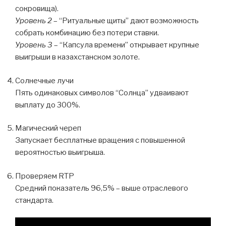
сокровища).
Уровень 2
– “Ритуальные щиты” дают возможность
собрать комбинацию без потери ставки.
Уровень 3
– “Капсула времени” открывает крупные
выигрыши в казахстанском золоте.
Солнечные лучи
Пять одинаковых символов “Солнца” удваивают
выплату до 300%.
Магический череп
Запускает бесплатные вращения с повышенной
вероятностью выигрыша.
Проверяем RTP
Средний показатель 96,5% – выше отраслевого
стандарта.