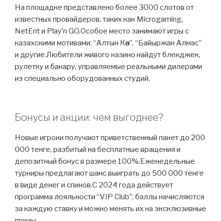
На площадке представлено более 3000 слотов от
известных провайдеров, таких как Microgaming,
NetEnt и Play’n GO.Особое место занимают игры с
казахскими мотивами: “Алтын Көк”, “Байыржан Алмас”
и другие.Любители живого казино найдут блекджек,
рулетку и бакару, управляемые реальными дилерами
из специально оборудованных студий.
Бонусы и акции: чем выгоднее?
Новые игроки получают приветственный пакет до 200
000 тенге, разбитый на бесплатные вращения и
депозитный бонус в размере 100%.Еженедельные
турниры предлагают шанс выиграть до 500 000 тенге
в виде денег и спинов.С 2024 года действует
программа лояльности “VIP Club”: баллы начисляются
за каждую ставку и можно менять их на эксклюзивные
призы.