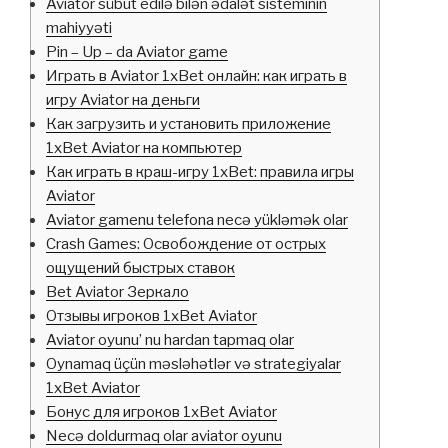
Aviator sübut edilə bilən ədalət sisteminin
mahiyyəti
Pin – Up – da Aviator game
Играть в Aviator 1xBet онлайн: как играть в
игру Aviator на деньги
Как загрузить и установить приложение
1xBet Aviator на компьютер
Как играть в краш-игру 1xBet: правила игры
Aviator
Aviator gamenu telefona necə yükləmək olar
Crash Games: Освобождение от острых
ощущений быстрых ставок
Bet Aviator Зеркало
Отзывы игроков 1xBet Aviator
Aviator oyunu’ nu hardan tapmaq olar
Oynamaq üçün məsləhətlər və strategiyalar
1xBet Aviator
Бонус для игроков 1xBet Aviator
Necə doldurmaq olar aviator oyunu