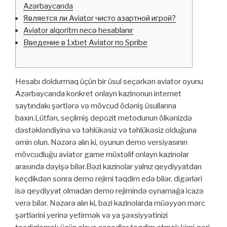
Azərbaycanda
Является ли Aviator чисто азартной игрой?
Aviator alqoritm necə hesablanır
Введение в 1xbet Aviator по Spribe
Hesabı doldurmaq üçün bir üsul seçərkən aviator oyunu
Azərbaycanda konkret onlayn kazinonun internet
saytındakı şərtlərə və mövcud ödəniş üsullarına
baxın.Lütfən, seçilmiş depozit metodunun ölkənizdə
dəstəkləndiyinə və təhlükəsiz və təhlükəsiz olduğuna
əmin olun. Nəzərə alın ki, oyunun demo versiyasının
mövcudluğu aviator game müxtəlif onlayn kazinolar
arasında dəyişə bilər.Bəzi kazinolar yalnız qeydiyyatdan
keçdikdən sonra demo rejimi təqdim edə bilər, digərləri
isə qeydiyyat olmadan demo rejimində oynamağa icazə
verə bilər. Nəzərə alın ki, bəzi kazinolarda müəyyən mərc
şərtlərini yerinə yetirmək və ya şəxsiyyətinizi