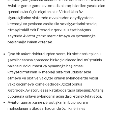
Aviator game game avtomatik olaraq istənilən yaşda olan
qumarbazlar üçün əlçatan olur. Virtual klub öz
ziyarətçilərinə sistemdə əvvəlcədən qeydiyyatdan
keçməyi və yoxlama vasitəsilə şəxsiyyətlərini təsdiq
etməyi təklif edir.Prosedur qorxusuz tərtibatçının
saytında Aviator game mərc etməyə və qazanmağa
başlamağa imkan verəcək.
Qısa bir anket doldurduqdan sonra, bir slot azarkeşi onu
şəxsi hesabına aparacaq bir keçid alacaq.İndi müştərinin
balansını doldurması və oynamağa başlaması
kifayətdir.Yatırılan ilk məbləğ sizə real uduşlar əldə
etməyə və slot və ya digər onlayn əyləncələrdə yaxşı
vaxt keçirməyə kömək edəcək gözəl bonus
gətirəcək.Aviatoru əsas kataloqda tapa bilərsiniz.Axtarış
çubuğuna onlayn əyləncənin adını daxil etmək kifayətdir.
Aviator qumar game pərəstişkarları bu proqram
məhsulunun istifadəsi haqqında öz fikirlərini və