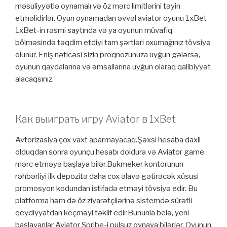
məsuliyyətlə oynamalı və öz mərc limitlərini təyin
etməlidirlər. Oyun oynamadan əvvəl aviator oyunu 1xBet
1xBet-in rəsmi saytında və ya oyunun müvafiq
bölməsində təqdim etdiyi tam şərtləri oxumağınız tövsiyə
olunur. Eniş nəticəsi sizin proqnozunuza uyğun gələrsə,
oyunun qaydalarına və əmsallarına uyğun olaraq qalibiyyət
alacaqsınız.
Как выиграть игру Aviator в 1xBet
Avtorizasiya çox vaxt aparmayacaq.Şəxsi hesaba daxil
olduqdan sonra oyunçu hesabı doldura və Aviator game
mərc etməyə başlaya bilər.Bukmeker kontorunun
rəhbərliyi ilk depozitə daha cox əlavə gətirəcək xüsusi
promosyon kodundan istifadə etməyi tövsiyə edir. Bu
platforma həm də öz ziyarətçilərinə sistemdə sürətli
qeydiyyatdan keçməyi təklif edir.Bununla belə, yeni
başlayanlar Aviator Spribe-i pulsuz oynaya bilərlər. Oyunun