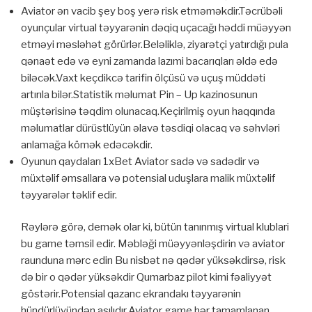
Aviator ən vacib şey boş yerə risk etməməkdir.Təcrübəli
oyunçular virtual təyyarənin dəqiq uçacağı həddi müəyyən
etməyi məsləhət görürlər.Beləliklə, ziyarətçi yatırdığı pula
qənaət edə və eyni zamanda lazımi bacarıqları əldə edə
biləcək.Vaxt keçdikcə tarifin ölçüsü və uçuş müddəti
artırıla bilər.Statistik məlumat Pin – Up kazinosunun
müştərisinə təqdim olunacaq.Keçirilmiş oyun haqqında
məlumatlar dürüstlüyün əlavə təsdiqi olacaq və səhvləri
anlamağa kömək edəcəkdir.
Oyunun qaydaları 1xBet Aviator sadə və sadədir və
müxtəlif əmsallara və potensial uduşlara malik müxtəlif
təyyarələr təklif edir.
Rəylərə görə, demək olar ki, bütün tanınmış virtual klublari
bu game təmsil edir. Məbləği müəyyənləşdirin və aviator
raunduna mərc edin Bu nisbət nə qədər yüksəkdirsə, risk
də bir o qədər yüksəkdir Qumarbaz pilot kimi fəaliyyət
göstərir.Potensial qazanc ekrandakı təyyarənin
hündürlüyündən asılıdır.Aviator game hər tamamlanan