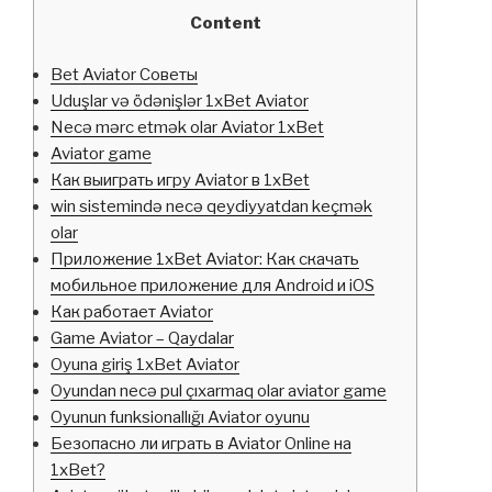
Content
Bet Aviator Советы
Uduşlar və ödənişlər 1xBet Aviator
Necə mərc etmək olar Aviator 1xBet
Aviator game
Как выиграть игру Aviator в 1xBet
win sistemində necə qeydiyyatdan keçmək
olar
Приложение 1xBet Aviator: Как скачать
мобильное приложение для Android и iOS
Как работает Aviator
Game Aviator – Qaydalar
Oyuna giriş 1xBet Aviator
Oyundan necə pul çıxarmaq olar aviator game
Oyunun funksionallığı Aviator oyunu
Безопасно ли играть в Aviator Online на
1xBet?