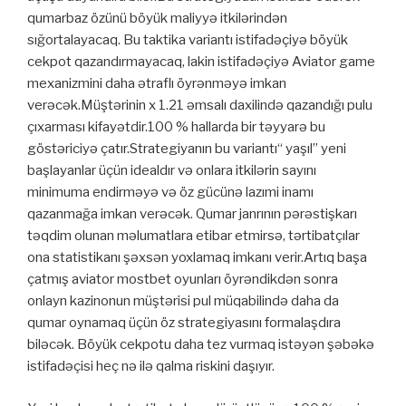
qumarbaz özünü böyük maliyyə itkilərindən
sığortalayacaq. Bu taktika variantı istifadəçiyə böyük
cekpot qazandırmayacaq, lakin istifadəçiyə Aviator game
mexanizmini daha ətraflı öyrənməyə imkan
verəcək.Müştərinin x 1.21 əmsalı daxilində qazandığı pulu
çıxarması kifayətdir.100 % hallarda bir təyyarə bu
göstəriciyə çatır.Strategiyanın bu variantı“ yaşıl” yeni
başlayanlar üçün idealdır və onlara itkilərin sayını
minimuma endirməyə və öz gücünə lazımi inamı
qazanmağa imkan verəcək. Qumar janrının pərəstişkarı
təqdim olunan məlumatlara etibar etmirsə, tərtibatçılar
ona statistikanı şəxsən yoxlamaq imkanı verir.Artıq başa
çatmış aviator mostbet oyunları öyrəndikdən sonra
onlayn kazinonun müştərisi pul müqabilində daha da
qumar oynamaq üçün öz strategiyasını formalaşdıra
biləcək. Böyük cekpotu daha tez vurmaq istəyən şəbəkə
istifadəçisi heç nə ilə qalma riskini daşıyır.