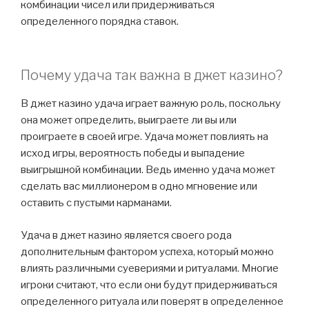
комбинации чисел или придерживаться
определенного порядка ставок.
Почему удача так важна в джет казино?
В джет казино удача играет важную роль, поскольку
она может определить, выиграете ли вы или
проиграете в своей игре. Удача может повлиять на
исход игры, вероятность победы и выпадение
выигрышной комбинации. Ведь именно удача может
сделать вас миллионером в одно мгновение или
оставить с пустыми карманами.
Удача в джет казино является своего рода
дополнительным фактором успеха, который можно
влиять различными суевериями и ритуалами. Многие
игроки считают, что если они будут придерживаться
определенного ритуала или поверят в определенное