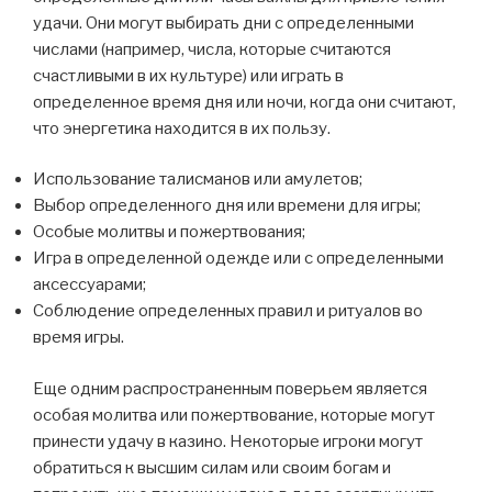
удачи. Они могут выбирать дни с определенными
числами (например, числа, которые считаются
счастливыми в их культуре) или играть в
определенное время дня или ночи, когда они считают,
что энергетика находится в их пользу.
Использование талисманов или амулетов;
Выбор определенного дня или времени для игры;
Особые молитвы и пожертвования;
Игра в определенной одежде или с определенными
аксессуарами;
Соблюдение определенных правил и ритуалов во
время игры.
Еще одним распространенным поверьем является
особая молитва или пожертвование, которые могут
принести удачу в казино. Некоторые игроки могут
обратиться к высшим силам или своим богам и