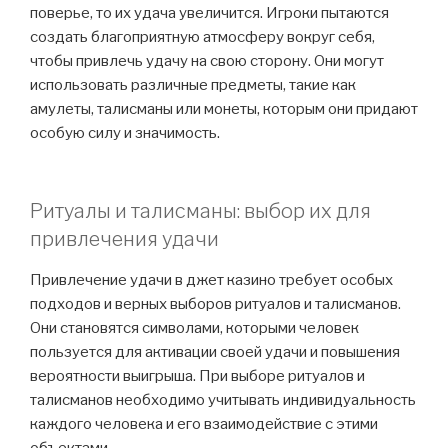
поверье, то их удача увеличится. Игроки пытаются
создать благоприятную атмосферу вокруг себя,
чтобы привлечь удачу на свою сторону. Они могут
использовать различные предметы, такие как
амулеты, талисманы или монеты, которым они придают
особую силу и значимость.
Ритуалы и талисманы: выбор их для
привлечения удачи
Привлечение удачи в джет казино требует особых
подходов и верных выборов ритуалов и талисманов.
Они становятся символами, которыми человек
пользуется для активации своей удачи и повышения
вероятности выигрыша. При выборе ритуалов и
талисманов необходимо учитывать индивидуальность
каждого человека и его взаимодействие с этими