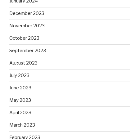
January 2024
December 2023
November 2023
October 2023
September 2023
August 2023
July 2023
June 2023
May 2023
April 2023
March 2023
February 2023