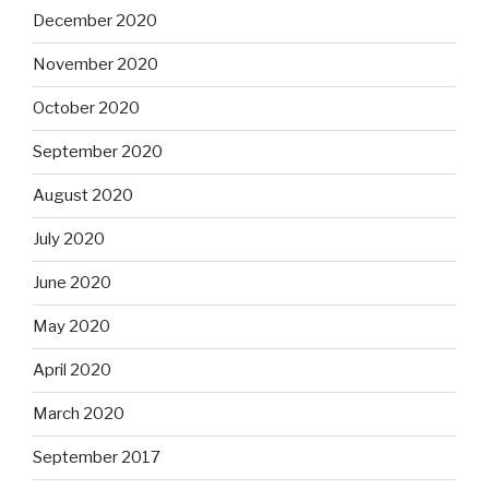
December 2020
November 2020
October 2020
September 2020
August 2020
July 2020
June 2020
May 2020
April 2020
March 2020
September 2017