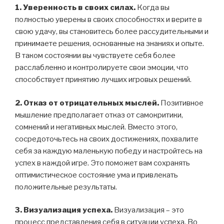
1. Уверенность в своих силах.
Когда вы
полностью уверены в своих способностях и верите в
свою удачу, вы становитесь более рассудительными и
принимаете решения, основанные на знаниях и опыте.
В таком состоянии вы чувствуете себя более
расслабленно и контролируете свои эмоции, что
способствует принятию лучших игровых решений.
2. Отказ от отрицательных мыслей.
Позитивное
мышление предполагает отказ от самокритики,
сомнений и негативных мыслей. Вместо этого,
сосредоточьтесь на своих достижениях, похвалите
себя за каждую маленькую победу и настройтесь на
успех в каждой игре. Это поможет вам сохранять
оптимистическое состояние ума и привлекать
положительные результаты.
3. Визуализация успеха.
Визуализация – это
процесс представления себя в ситуации успеха. Во