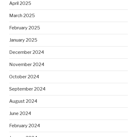
April 2025
March 2025
February 2025
January 2025
December 2024
November 2024
October 2024
September 2024
August 2024
June 2024
February 2024