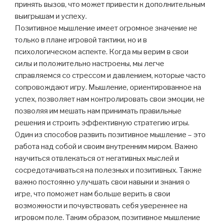
принять вызов, что может привести к дополнительным
выигрышам и успеху.
Позитивное мышление имеет огромное значение не
только в плане игровой тактики, но и в
психологическом аспекте. Когда мы верим в свои
силы и положительно настроены, мы легче
справляемся со стрессом и давлением, которые часто
сопровождают игру. Мышление, ориентированное на
успех, позволяет нам контролировать свои эмоции, не
позволяя им мешать нам принимать правильные
решения и строить эффективную стратегию игры.
Один из способов развить позитивное мышление – это
работа над собой и своим внутренним миром. Важно
научиться отвлекаться от негативных мыслей и
сосредотачиваться на полезных и позитивных. Также
важно постоянно улучшать свои навыки и знания о
игре, что поможет нам больше верить в свои
возможности и почувствовать себя увереннее на
игровом поле. Таким образом, позитивное мышление