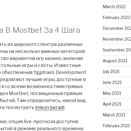
March 2022
February 2022
а В Mostbet За 4 Шага
December 20
November 20
ать из широкого спектра различных
September 20
ены на несколько важных категорий.
тво вариантов игр казино, включая
August 2021
астольные игры и слоты. Известные
July 2021
обеспечения Yggdrasil, Development
предлагают лучшие игры, доступные в
June 2021
ся со всеми возможностями прямых
аздел Mostbet, посвященный прямым
May 2021
бытий. Там определитесь, какой вид
April 2021
ите посмотреть
imkon beradi
.
March 2021
е, опция live-прогноза доступна
February 2021
бытий в режиме реального времени.