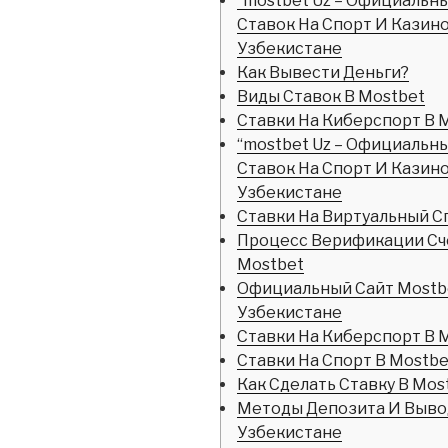
“mostbet Uz – Официальн
Ставок На Спорт И Казино
Узбекистане
Как Вывести Деньги?
Виды Ставок В Mostbet
Ставки На Киберспорт В 
“mostbet Uz – Официальн
Ставок На Спорт И Казино
Узбекистане
Ставки На Виртуальный С
Процесс Верификации Сч
Mostbet
Официальный Сайт Mostb
Узбекистане
Ставки На Киберспорт В 
Ставки На Спорт В Mostbe
Как Сделать Ставку В Mos
Методы Депозита И Выво
Узбекистане