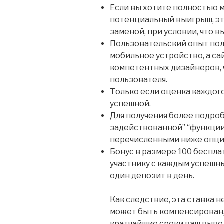
Если вы хотите полностью 
потенциальный выигрыш, эт
заменой, при условии, что 
Пользовательский опыт по
мобильное устройство, а са
компетентных дизайнеров, 
пользователя.
Только если оценка каждого
успешной.
Для получения более подро
задействованной” “функции
перечисленными ниже опци
Бонус в размере 100 беспл
участнику с каждым успешны
один депозит в день.
Как следствие, эта ставка 
может быть компенсирован, 
кратчайшие сроки ваш вывод