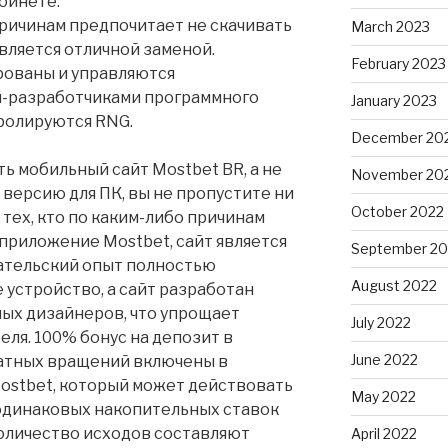
бинете.”
 причинам предпочитает не скачивать
March 2023
вляется отличной заменой.
February 2023
рованы и управляются
-разработчиками программного
January 2023
тролируются RNG.
December 20
ь мобильный сайт Mostbet BR, а не
November 20
 версию для ПК, вы не пропустите ни
October 2022
 тех, кто по каким-либо причинам
приложение Mostbet, сайт является
September 20
ательский опыт полностью
August 2022
устройство, а сайт разработан
ых дизайнеров, что упрощает
July 2022
еля. 100% бонус на депозит в
June 2022
латных вращений включены в
ostbet, который может действовать
May 2022
 одинаковых накопительных ставок
оличество исходов составляют
April 2022