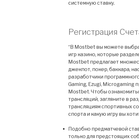
системную ставку.
Регистрация Счет
“В Mostbet вы можете выбр
игр казино, которые раздел
Mostbet предлагает множес
джекпот, покер, баккара, н
разработчики программного 
Gaming, Ezugi, Microgaming 
Mostbet. Чтобы ознакомить
трансляций, загляните в р
трансляциям спортивных со
спорта и какую игру вы хот
Подобно предматчевой ставк
только для предстоящих со