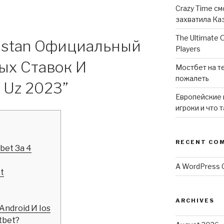
Crazy Time см
захватила Ка
The Ultimate O
kistan Официальный
Players
ых Ставок И
Мостбет на те
пожалеть
 Uz 2023”
Европейские 
игроки и что 
RECENT CO
bet За 4
A WordPress
t
ARCHIVES
ndroid И Ios
tbet?