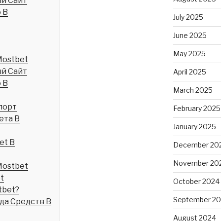
ый Сайт
 В
July 2025
June 2025
May 2025
Mostbet
ый Сайт
April 2025
 В
March 2025
порт
February 2025
ета В
January 2025
et В
December 20
November 20
Mostbet
t
October 2024
tbet?
September 2
да Средств В
August 2024