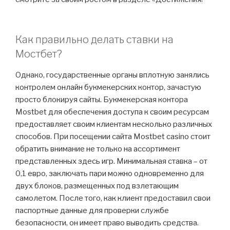
Как правильно делать ставки на
Мостбет?
Однако, государственные органы вплотную занялись
контролем онлайн букмекерских контор, зачастую
просто блокируя сайты. Букмекерская контора
Mostbet для обеспечения доступа к своим ресурсам
предоставляет своим клиентам несколько различных
способов. При посещении сайта Mostbet casino стоит
обратить внимание не только на ассортимент
представленных здесь игр. Минимальная ставка – от
0,1 евро, заключать пари можно одновременно для
двух блоков, размещенных под взлетающим
самолетом. После того, как клиент предоставил свои
паспортные данные для проверки службе
безопасности, он имеет право выводить средства.