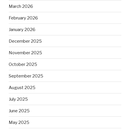
March 2026
February 2026
January 2026
December 2025
November 2025
October 2025
September 2025
August 2025
July 2025
June 2025
May 2025