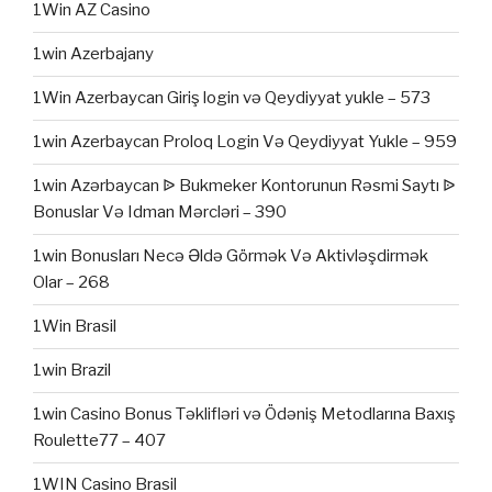
1Win AZ Casino
1win Azerbajany
1Win Azerbaycan Giriş login və Qeydiyyat yukle – 573
1win Azerbaycan Proloq Login Və Qeydiyyat Yukle – 959
1win Azərbaycan ᐉ Bukmeker Kontorunun Rəsmi Saytı ᐉ
Bonuslar Və Idman Mərcləri – 390
1win Bonusları Necə Əldə Görmək Və Aktivləşdirmək
Olar – 268
1Win Brasil
1win Brazil
1win Casino Bonus Təklifləri və Ödəniş Metodlarına Baxış
Roulette77 – 407
1WIN Casino Brasil