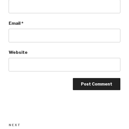
Email
*
Website
Post
navigation
NEXT
Next