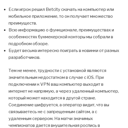
Если игрок решил Betcity скачать на компьютер или
мобильное приложение, то он получает множество
преимуществ.
Всю информацию о функционале, преимуществах и
особенностях букмекерской конторы мы собрали в
подробном обзоре.
Будет весьма интересно поиграть в новинки от разных
разработчиков.
Тем не менее, трудности с установкой являются
значительным недостатком в случае с iOS. При
подключении к VPN ваш компьютер выходит в
интернет не напрямую, а через удаленный компьютер,
который может находится в другой стране.
Соединение шифруется, а оператор видит, что вы
связываетесь не с запрещенным сайтом, а с
удаленным сервером. На матчи значимых
чемпионатов дается внушительная роспись в