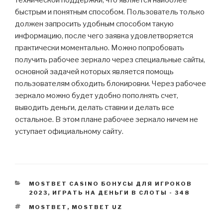
технической поддержки, что является наиболее
быстрым и понятным способом. Пользователь только
должен запросить удобным способом такую
информацию, после чего заявка удовлетворяется
практически моментально. Можно попробовать
получить рабочее зеркало через специальные сайты,
основной задачей которых является помощь
пользователям обходить блокировки. Через рабочее
зеркало можно будет удобно пополнять счет,
выводить деньги, делать ставки и делать все
остальное. В этом плане рабочее зеркало ничем не
уступает официальному сайту.
CATEGORIES
MOSTBET CASINO БОНУСЫ ДЛЯ ИГРОКОВ
2023, ИГРАТЬ НА ДЕНЬГИ В СЛОТЫ - 348
TAGS
MOSTBET
,
MOSTBET UZ