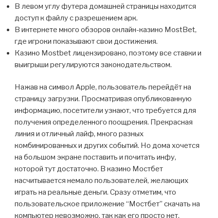
В левом углу футера домашней страницы находится
доступ к файлу с разрешением арк.
В интернете много обзоров онлайн-казино MostBet,
где игроки показывают свои достижения.
Казино Mostbet лицензировано, поэтому все ставки и
выигрыши регулируются законодательством.
Нажав на символ Apple, пользователь перейдёт на
страницу загрузки. Просматривая опубликованную
информацию, посетители узнают, что требуется для
получения определенного поощрения. Прекрасная
линия и отличный лайф, много разных
комбинированных и других событий. Но дома хочется
на большом экране поставить и почитать инфу,
которой тут достаточно. В казино Мостбет
насчитывается немало пользователей, желающих
играть на реальные деньги. Сразу отметим, что
пользовательское приложение “Мостбет” скачать на
компьютер невозможно, так как его просто нет.