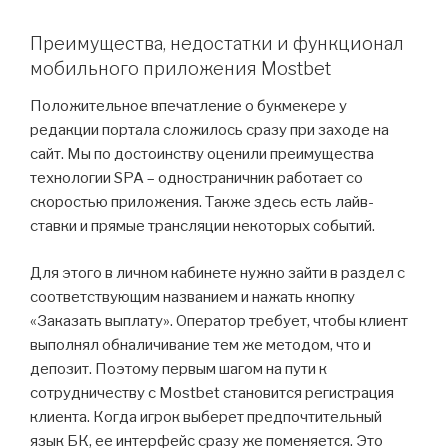
Преимущества, недостатки и функционал
мобильного приложения Mostbet
Положительное впечатление о букмекере у
редакции портала сложилось сразу при заходе на
сайт. Мы по достоинству оценили преимущества
технологии SPA – одностраничник работает со
скоростью приложения. Также здесь есть лайв-
ставки и прямые трансляции некоторых событий.
Для этого в личном кабинете нужно зайти в раздел с
соответствующим названием и нажать кнопку
«Заказать выплату». Оператор требует, чтобы клиент
выполнял обналичивание тем же методом, что и
депозит. Поэтому первым шагом на пути к
сотрудничеству с Mostbet становится регистрация
клиента. Когда игрок выберет предпочтительный
язык БК, ее интерфейс сразу же поменяется. Это