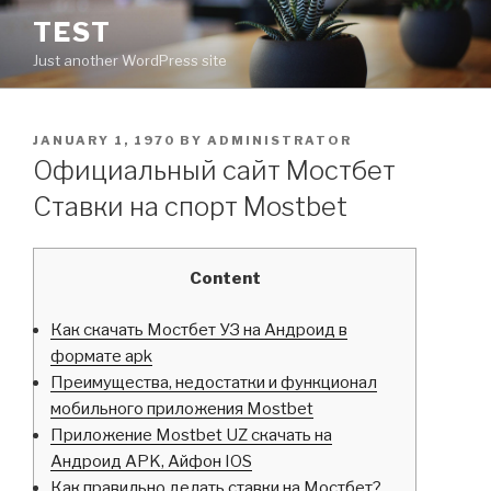
Skip
TEST
to
Just another WordPress site
content
POSTED
JANUARY 1, 1970
BY
ADMINISTRATOR
ON
Официальный сайт Мостбет
Ставки на спорт Mostbet
Content
Как скачать Мостбет УЗ на Андроид в
формате apk
Преимущества, недостатки и функционал
мобильного приложения Mostbet
Приложение Mostbet UZ скачать на
Андроид APK, Айфон IOS
Как правильно делать ставки на Мостбет?