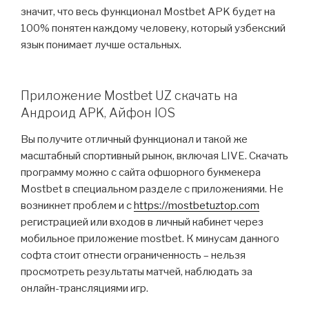
значит, что весь функционал Mostbet APK будет на
100% понятен каждому человеку, который узбекский
язык понимает лучше остальных.
Приложение Mostbet UZ скачать на
Андроид APK, Айфон IOS
Вы получите отличный функционал и такой же
масштабный спортивный рынок, включая LIVE. Скачать
программу можно с сайта офшорного букмекера
Mostbet в специальном разделе с приложениями. Не
возникнет проблем и с
https://mostbetuztop.com
регистрацией или входов в личный кабинет через
мобильное приложение mostbet. К минусам данного
софта стоит отнести ограниченность – нельзя
просмотреть результаты матчей, наблюдать за
онлайн-трансляциями игр.