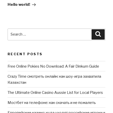
Post
Hello world!
Search
Searc
for:
RECENT POSTS
Free Online Pokies No Download: A Fair Dinkum Guide
Crazy Time смотреть онлайн: как шоу-игра захватила
Казахстан
The Ultimate Online Casino Aussie List for Local Players
Мостбет на телефоне: как скачать и не пожалеть
Европейские казино: куда уходят российские игроки и