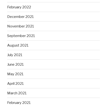
February 2022
December 2021
November 2021
September 2021
August 2021
July 2021
June 2021
May 2021
April 2021
March 2021
February 2021