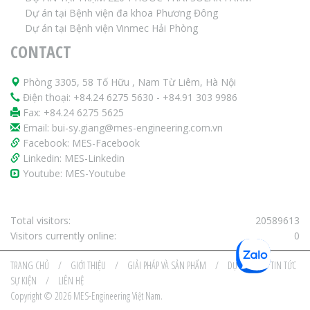
Dự án tại Bệnh viện đa khoa Phương Đông
Dự án tại Bệnh viện Vinmec Hải Phòng
CONTACT
Phòng 3305, 58 Tố Hữu , Nam Từ Liêm, Hà Nội
Điện thoại:
+84.24 6275 5630
-
+84.91 303 9986
Fax: +84.24 6275 5625
Email:
bui-sy.giang@mes-engineering.com.vn
Facebook:
MES-Facebook
Linkedin:
MES-Linkedin
Youtube:
MES-Youtube
Total visitors:
20589613
Visitors currently online:
0
TRANG CHỦ
/
GIỚI THIỆU
/
GIẢI PHÁP VÀ SẢN PHẨM
/
DỰ ÁN
/
TIN TỨC
SỰ KIỆN
/
LIÊN HỆ
Copyright © 2026 MES-Engineering Việt Nam.