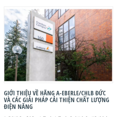
GIỚI THIỆU VỀ HÃNG A-EBERLE/CHLB ĐỨC
VÀ CÁC GIẢI PHÁP CẢI THIỆN CHẤT LƯỢNG
ĐIỆN NĂNG