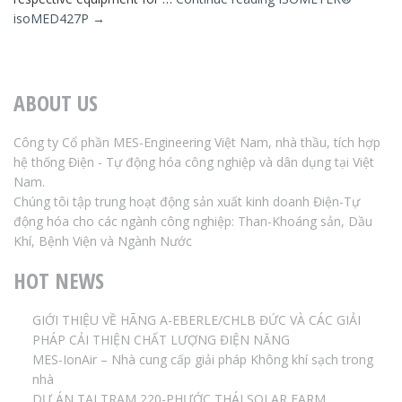
isoMED427P
→
ABOUT US
Công ty Cổ phần MES-Engineering Việt Nam, nhà thầu, tích hợp
hệ thống Điện - Tự động hóa công nghiệp và dân dụng tại Việt
Nam.
Chúng tôi tập trung hoạt động sản xuất kinh doanh Điện-Tự
động hóa cho các ngành công nghiệp: Than-Khoáng sản, Dầu
Khí, Bệnh Viện và Ngành Nước
HOT NEWS
GIỚI THIỆU VỀ HÃNG A-EBERLE/CHLB ĐỨC VÀ CÁC GIẢI
PHÁP CẢI THIỆN CHẤT LƯỢNG ĐIỆN NĂNG
MES-IonAir – Nhà cung cấp giải pháp Không khí sạch trong
nhà
DỰ ÁN TẠI TRẠM 220-PHƯỚC THÁI SOLAR FARM