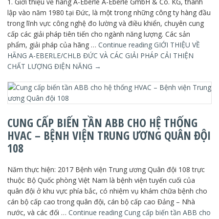
1. Giới thiệu về hãng A-Eberle A-Eberle GmbH & Co. KG, thành
lập vào năm 1980 tại Đức, là một trong những công ty hàng đầu
trong lĩnh vực công nghệ đo lường và điều khiển, chuyên cung
cấp các giải pháp tiên tiến cho ngành năng lượng. Các sản
phẩm, giải pháp của hãng …
Continue reading
GIỚI THIỆU VỀ
HÃNG A-EBERLE/CHLB ĐỨC VÀ CÁC GIẢI PHÁP CẢI THIỆN
CHẤT LƯỢNG ĐIỆN NĂNG
→
CUNG CẤP BIẾN TẦN ABB CHO HỆ THỐNG
HVAC – BỆNH VIỆN TRUNG ƯƠNG QUÂN ĐỘI
108
Năm thực hiện: 2017 Bệnh viện Trung ương Quân đội 108 trực
thuộc Bộ Quốc phòng Việt Nam là bệnh viện tuyến cuối của
quân đội ở khu vực phía bắc, có nhiệm vụ khám chữa bệnh cho
cán bộ cấp cao trong quân đội, cán bộ cấp cao Đảng – Nhà
nước, và các đối …
Continue reading
Cung cấp biến tần ABB cho