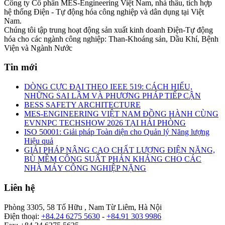
Công ty Cổ phần MES-Engineering Việt Nam, nhà thầu, tích hợp
hệ thống Điện - Tự động hóa công nghiệp và dân dụng tại Việt
Nam.
Chúng tôi tập trung hoạt động sản xuất kinh doanh Điện-Tự động
hóa cho các ngành công nghiệp: Than-Khoáng sản, Dầu Khí, Bệnh
Viện và Ngành Nước
Tin mới
DÒNG CỰC ĐẠI THEO IEEE 519: CÁCH HIỂU,
NHỮNG SAI LẦM VÀ PHƯƠNG PHÁP TIẾP CẬN
BESS SAFETY ARCHITECTURE
MES-ENGINEERING VIỆT NAM ĐỒNG HÀNH CÙNG
EVNNPC TECHSHOW 2026 TẠI HẢI PHÒNG
ISO 50001: Giải pháp Toàn diện cho Quản lý Năng lượng
Hiệu quả
GIẢI PHÁP NÂNG CAO CHẤT LƯỢNG ĐIỆN NĂNG,
BÙ MỀM CÔNG SUẤT PHẢN KHÁNG CHO CÁC
NHÀ MÁY CÔNG NGHIỆP NẶNG
Liên hệ
Phòng 3305, 58 Tố Hữu , Nam Từ Liêm, Hà Nội
Điện thoại:
+84.24 6275 5630
-
+84.91 303 9986