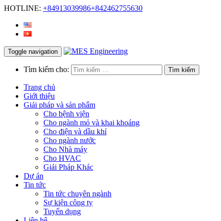
HOTLINE:
+84913039986
+842462755630
Toggle navigation
Tìm kiếm cho:
Trang chủ
Giới thiệu
Giải pháp và sản phẩm
Cho bệnh viện
Cho ngành mỏ và khai khoáng
Cho điện và dầu khí
Cho ngành nước
Cho Nhà máy
Cho HVAC
Giải Pháp Khác
Dự án
Tin tức
Tin tức chuyên ngành
Sự kiện công ty
Tuyển dụng
Liên hệ