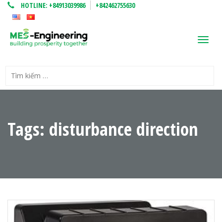
HOTLINE:
+84913039986
+842462755630
Toggl
navig
Tags: disturbance direction