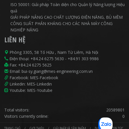
ISO 50001: Giải pháp Toàn diện cho Quản lý Năng lượng Hiệu
quả
GIẢI PHÁP NÂNG CAO CHẤT LƯỢNG ĐIỆN NĂNG, BÙ MỀM
CÔNG SUẤT PHẢN KHÁNG CHO CÁC NHÀ MÁY CÔNG
NGHIỆP NẶNG
LIÊN HỆ
Phòng 3305, 58 Tố Hữu , Nam Từ Liêm, Hà Nội
Điện thoại:
+84.24 6275 5630
-
+84.91 303 9986
Fax: +84.24 6275 5625
Email:
bui-sy.giang@mes-engineering.com.vn
Facebook:
MES-Facebook
Linkedin:
MES-Linkedin
Youtube:
MES-Youtube
Total visitors:
20589801
Visitors currently online:
0
TRANG CHỦ
/
GIỚI THIỆU
/
GIẢI PHÁP VÀ SẢN PHẨM
/
DỰ ÁN
/
TIN TỨC