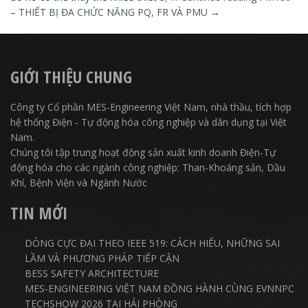
– THIẾT BỊ ĐA CHỨC NĂNG PQ, FR VÀ PMU
→
GIỚI THIỆU CHUNG
Công ty Cổ phần MES-Engineering Việt Nam, nhà thầu, tích hợp
hệ thống Điện - Tự động hóa công nghiệp và dân dụng tại Việt
Nam.
Chúng tôi tập trung hoạt động sản xuất kinh doanh Điện-Tự
động hóa cho các ngành công nghiệp: Than-Khoáng sản, Dầu
Khí, Bệnh Viện và Ngành Nước
TIN MỚI
DÒNG CỰC ĐẠI THEO IEEE 519: CÁCH HIỂU, NHỮNG SAI
LẦM VÀ PHƯƠNG PHÁP TIẾP CẬN
BESS SAFETY ARCHITECTURE
MES-ENGINEERING VIỆT NAM ĐỒNG HÀNH CÙNG EVNNPC
TECHSHOW 2026 TẠI HẢI PHÒNG