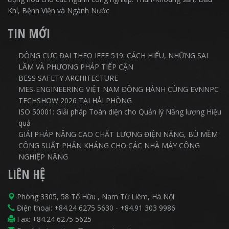
Khí, Bệnh Viện và Ngành Nước
TIN MỚI
DÒNG CỰC ĐẠI THEO IEEE 519: CÁCH HIỂU, NHỮNG SAI
LẦM VÀ PHƯƠNG PHÁP TIẾP CẬN
BESS SAFETY ARCHITECTURE
MES-ENGINEERING VIỆT NAM ĐỒNG HÀNH CÙNG EVNNPC
TECHSHOW 2026 TẠI HẢI PHÒNG
ISO 50001: Giải pháp Toàn diện cho Quản lý Năng lượng Hiệu
quả
GIẢI PHÁP NÂNG CAO CHẤT LƯỢNG ĐIỆN NĂNG, BÙ MỀM
CÔNG SUẤT PHẢN KHÁNG CHO CÁC NHÀ MÁY CÔNG
NGHIỆP NẶNG
LIÊN HỆ
Phòng 3305, 58 Tố Hữu , Nam Từ Liêm, Hà Nội
Điện thoại:
+84.24 6275 5630
-
+84.91 303 9986
Fax: +84.24 6275 5625