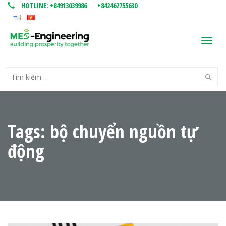
HOTLINE:
+84913039986
+842462755630
Toggl
navig
Tags: bộ chuyển nguồn tự
động